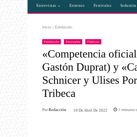
Entrevistas
Estrenos
Festivales
Industri
Inicio
Exhibición
Exhibición
Festivales
Públicos
«Competencia oficia
Gastón Duprat) y «Car
Schnicer y Ulises Por
Tribeca
Por
Redacción
1
minutos d
19 De Abril De 2022
Facebook
Twitter