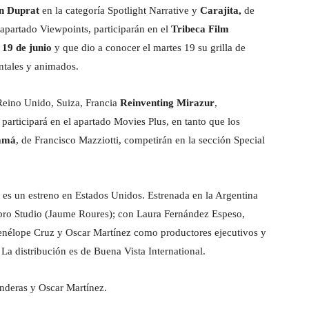
n Duprat
en la categoría Spotlight Narrative y
Carajita,
de
 apartado Viewpoints, participarán en el
Tribeca Film
l 19 de junio
y que dio a conocer el martes 19 su grilla de
ntales y animados.
Reino Unido, Suiza, Francia
Reinventing Mirazur
,
participará en el apartado Movies Plus, en tanto que los
amá
, de Francisco Mazziotti, competirán en la sección Special
es un estreno en Estados Unidos. Estrenada en la Argentina
pro Studio (Jaume Roures); con Laura Fernández Espeso,
enélope Cruz y Oscar Martínez como productores ejecutivos y
a distribución es de Buena Vista International.
nderas y Oscar Martínez.