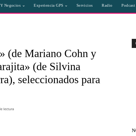
a Y Negocios
Experiencia GPS
Servicios
Radio
Podcast
l» (de Mariano Cohn y
ajita» (de Silvina
ra), seleccionados para
e lectura
N
WhatsApp
Linkedin
Email