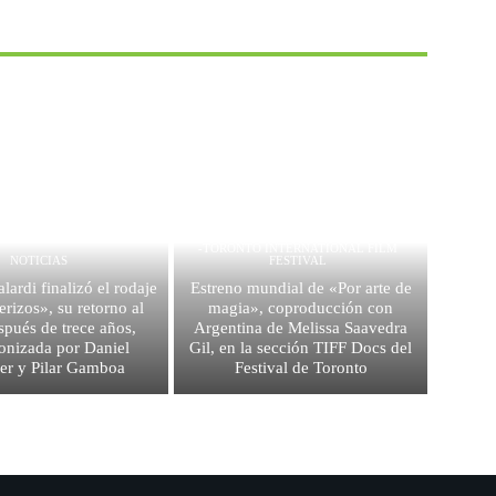
-TORONTO INTERNATIONAL FILM
NOTICIAS
FESTIVAL
lardi finalizó el rodaje
Estreno mundial de «Por arte de
erizos», su retorno al
magia», coproducción con
spués de trece años,
Argentina de Melissa Saavedra
onizada por Daniel
Gil, en la sección TIFF Docs del
er y Pilar Gamboa
Festival de Toronto