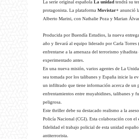
La serie original española
La unidad
tendrá su te
protagonista. La plataforma
Movistar+
anunció la
Alberto Marini, con Nathalie Poza y Marian Álvar
Producida por Buendía Estudios, la nueva entrega 
año y llevará al equipo liderado por Carla Torres
enfrentarse a la amenaza del terrorismo yihadista
experimentado antes.
En una nueva misión, varios agentes de La Unida
sea tomada por los talibanes y España inicie la e
un infiltrado que tiene información acerca de un 
enfrentamientos entre muyahidines, talibanes y f
peligrosa.
Este thriller debe su destacado realismo a la ases
Policía Nacional (CGI). Esta colaboración con el 
fidelidad el trabajo policial de esta unidad españ
antiterrorista.