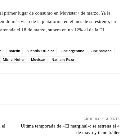
 el primer lugar de consumo en Movistar+ de marzo. Ya la
enido más visto de la plataforma en el mes de su estreno, en
trenada el 18 de marzo, supera en un 12% al de la T1.
ni
Boletín
Buendía Estudios
Cine argentino
Cine nacional
Michel Noher
Movistar
Nathalie Poza
witter
WhatsApp
Linkedin
Email
ARTÍCULO SIGUIENTE
 el
Ultima temporada de «El marginal»: se estrena el 4
de mayo y tiene tráiler