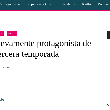
a Y Negocios
Experiencia GPS
Servicios
Radio
Podcast
cos
Series
evamente protagonista de
ercera temporada
 lectura
WhatsApp
Linkedin
Email
N