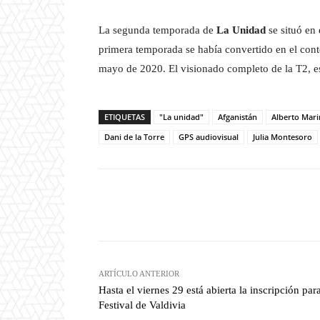
La segunda temporada de
La Unidad
se situó en
primera temporada se había convertido en el cont
mayo de 2020. El visionado completo de la T2, es
ETIQUETAS
"La unidad"
Afganistán
Alberto Mari
Dani de la Torre
GPS audiovisual
Julia Montesoro
Facebook
T
Cuota
ARTÍCULO ANTERIOR
Hasta el viernes 29 está abierta la inscripción para
Festival de Valdivia