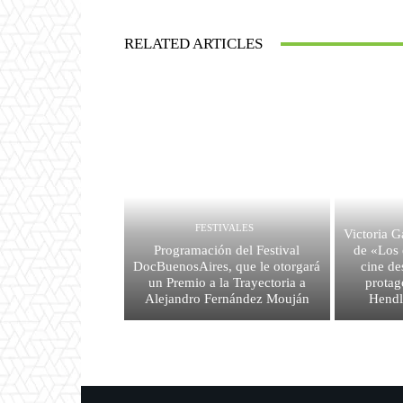
RELATED ARTICLES
FESTIVALES
Victoria Ga
Programación del Festival
de «Los 
DocBuenosAires, que le otorgará
cine de
un Premio a la Trayectoria a
protag
Alejandro Fernández Mouján
Hendl