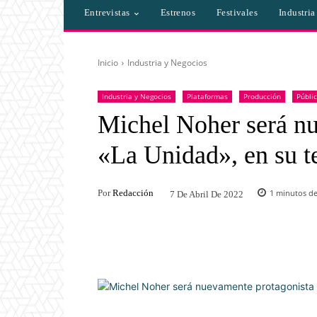
Entrevistas
Estrenos
Festivales
Industri
Inicio
Industria y Negocios
Industria y Negocios
Plataformas
Producción
Públi
Michel Noher será nu
«La Unidad», en su t
Por
Redacción
1
minutos de
7 De Abril De 2022
Facebook
Twitter