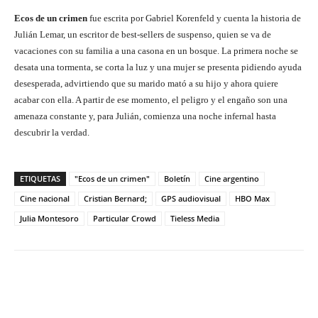
Ecos de un crimen
fue escrita por Gabriel Korenfeld y cuenta la historia de
Julián Lemar, un escritor de best-sellers de suspenso, quien se va de
vacaciones con su familia a una casona en un bosque. La primera noche se
desata una tormenta, se corta la luz y una mujer se presenta pidiendo ayuda
desesperada, advirtiendo que su marido mató a su hijo y ahora quiere
acabar con ella. A partir de ese momento, el peligro y el engaño son una
amenaza constante y, para Julián, comienza una noche infernal hasta
descubrir la verdad.
ETIQUETAS
"Ecos de un crimen"
Boletín
Cine argentino
Cine nacional
Cristian Bernard;
GPS audiovisual
HBO Max
Julia Montesoro
Particular Crowd
Tieless Media
Facebook
Twitter
WhatsApp