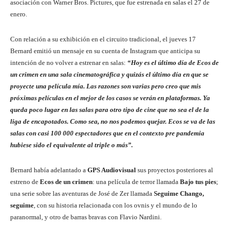
asociación con Warner Bros. Pictures, que fue estrenada en salas el 27 de
enero.
Con relación a su exhibición en el circuito tradicional, el jueves 17
Bernard emitió un mensaje en su cuenta de Instagram que anticipa su
intención de no volver a estrenar en salas:
“Hoy es el último día de Ecos de
un crimen en una sala cinematográfica y quizás el último día en que se
proyecte una película mía. Las razones son varias pero creo que mis
próximas películas en el mejor de los casos se verán en plataformas. Ya
queda poco lugar en las salas para otro tipo de cine que no sea el de la
liga de encapotados. Como sea, no nos podemos quejar. Ecos se va de las
salas con casi 100 000 espectadores que en el contexto pre pandemia
hubiese sido el equivalente al triple o más”.
Bernard había adelantado a
GPS Audiovisual
sus proyectos posteriores al
estreno de
Ecos de un crimen
: una película de terror llamada
Bajo tus pies
;
una serie sobre las aventuras de José de Zer llamada
Seguime Chango,
seguime
, con su historia relacionada con los ovnis y el mundo de lo
paranormal, y otro de barras bravas con Flavio Nardini.