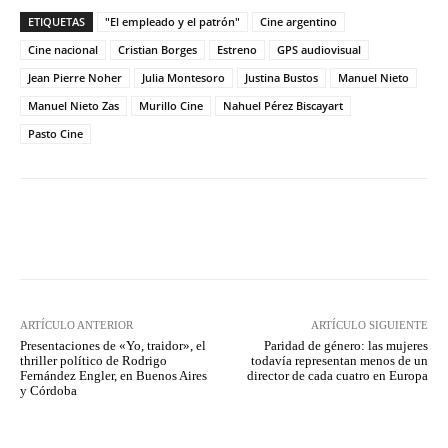
ETIQUETAS
"El empleado y el patrón"
Cine argentino
Cine nacional
Cristian Borges
Estreno
GPS audiovisual
Jean Pierre Noher
Julia Montesoro
Justina Bustos
Manuel Nieto
Manuel Nieto Zas
Murillo Cine
Nahuel Pérez Biscayart
Pasto Cine
Facebook
Twitter
WhatsApp
ARTÍCULO ANTERIOR
ARTÍCULO SIGUIENTE
Presentaciones de «Yo, traidor», el
Paridad de género: las mujeres
thriller político de Rodrigo
todavía representan menos de un
Fernández Engler, en Buenos Aires
director de cada cuatro en Europa
y Córdoba