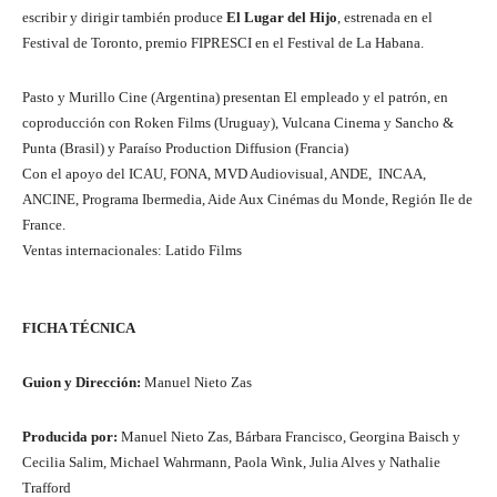
escribir y dirigir también produce
El Lugar del Hijo
, estrenada en el
Festival de Toronto, premio FIPRESCI en el Festival de La Habana.
Pasto y Murillo Cine (Argentina) presentan El empleado y el patrón, en
coproducción con Roken Films (Uruguay), Vulcana Cinema y Sancho &
Punta (Brasil) y Paraíso Production Diffusion (Francia)
Con el apoyo del ICAU, FONA, MVD Audiovisual, ANDE, INCAA,
ANCINE, Programa Ibermedia, Aide Aux Cinémas du Monde, Región Ile de
France.
Ventas internacionales: Latido Films
FICHA TÉCNICA
Guion y Dirección:
Manuel Nieto Zas
Producida por:
Manuel Nieto Zas, Bárbara Francisco, Georgina Baisch y
Cecilia Salim, Michael Wahrmann, Paola Wink, Julia Alves y Nathalie
Trafford