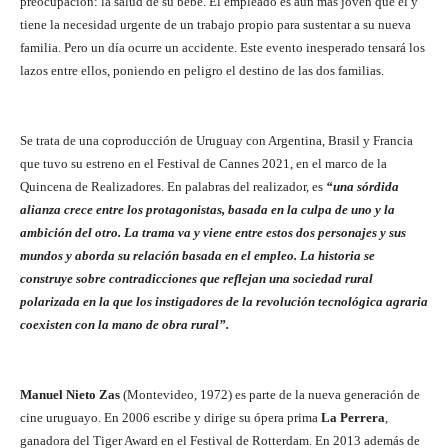
preocupación: la salud de su bebé. El empleado es aun más joven que él y
tiene la necesidad urgente de un trabajo propio para sustentar a su nueva
familia. Pero un día ocurre un accidente. Este evento inesperado tensará los
lazos entre ellos, poniendo en peligro el destino de las dos familias.
Se trata de una coproducción de Uruguay con Argentina, Brasil y Francia
que tuvo su estreno en el Festival de Cannes 2021, en el marco de la
Quincena de Realizadores. En palabras del realizador, es
“una sórdida
alianza crece entre los protagonistas, basada en la culpa de uno y la
ambición del otro. La trama va y viene entre estos dos personajes y sus
mundos y aborda su relación basada en el empleo. La historia se
construye sobre contradicciones que reflejan una sociedad rural
polarizada en la que los instigadores de la revolución tecnológica agraria
coexisten con la mano de obra rural”.
Manuel Nieto Zas
(Montevideo, 1972) es parte de la nueva generación de
cine uruguayo. En 2006 escribe y dirige su ópera prima
La Perrera
,
ganadora del Tiger Award en el Festival de Rotterdam. En 2013 además de