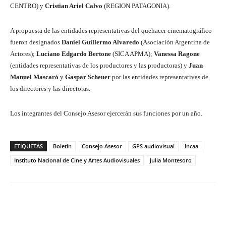
CENTRO) y
Cristian Ariel Calvo
(REGION PATAGONIA).
A propuesta de las entidades representativas del quehacer cinematográfico
fueron designados
Daniel Guillermo Alvaredo
(Asociación Argentina de
Actores);
Luciano Edgardo Bertone
(SICA APMA);
Vanessa Ragone
(entidades representativas de los productores y las productoras) y
Juan
Manuel Mascaró
y
Gaspar Scheuer
por las entidades representativas de
los directores y las directoras.
Los integrantes del Consejo Asesor ejercerán sus funciones por un año.
ETIQUETAS
Boletín
Consejo Asesor
GPS audiovisual
Incaa
Instituto Nacional de Cine y Artes Audiovisuales
Julia Montesoro
Facebook
Twitter
WhatsApp