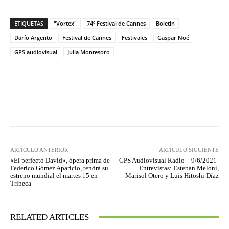
ETIQUETAS
"Vortex"
74º Festival de Cannes
Boletín
Darío Argento
Festival de Cannes
Festivales
Gaspar Noé
GPS audiovisual
Julia Montesoro
Facebook
Twitter
WhatsApp
ARTÍCULO ANTERIOR
ARTÍCULO SIGUIENTE
«El perfecto David», ópera prima de
GPS Audiovisual Radio – 9/6/2021-
Federico Gómez Aparicio, tendrá su
Entrevistas: Esteban Meloni,
estreno mundial el martes 15 en
Marisol Otero y Luis Hitoshi Díaz
Tribeca
RELATED ARTICLES