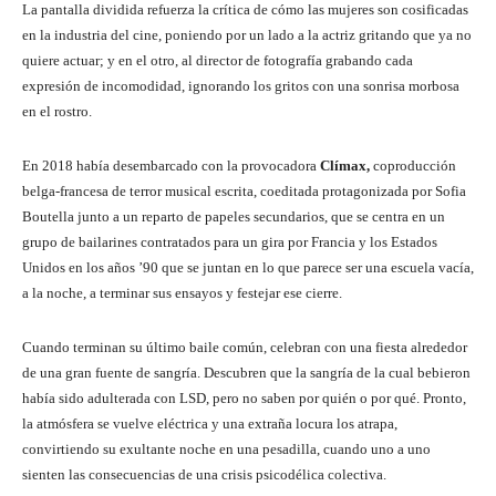
La pantalla dividida refuerza la crítica de cómo las mujeres son cosificadas
en la industria del cine, poniendo por un lado a la actriz gritando que ya no
quiere actuar; y en el otro, al director de fotografía grabando cada
expresión de incomodidad, ignorando los gritos con una sonrisa morbosa
en el rostro.
En 2018 había desembarcado con la provocadora
Clímax,
coproducción
belga-francesa de terror musical escrita, coeditada protagonizada por Sofia
Boutella junto a un reparto de papeles secundarios, que se centra en un
grupo de bailarines contratados para un gira por Francia y los Estados
Unidos en los años ’90 que se juntan en lo que parece ser una escuela vacía,
a la noche, a terminar sus ensayos y festejar ese cierre.
Cuando terminan su último baile común, celebran con una fiesta alrededor
de una gran fuente de sangría. Descubren que la sangría de la cual bebieron
había sido adulterada con LSD, pero no saben por quién o por qué. Pronto,
la atmósfera se vuelve eléctrica y una extraña locura los atrapa,
convirtiendo su exultante noche en una pesadilla, cuando uno a uno
sienten las consecuencias de una crisis psicodélica colectiva.