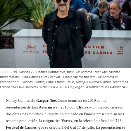
19.05.2019, Cannes 72. Cannes filmifestiva, filmi Lux Aeterna , festivalilinastuse
pildistamine. 72nd Cannes Film Festival - Photocall for the film Lux Aeterna in
competition - Cannes, France, Foto: Erlend Staub, Scanpix CANNES Alpes-Maritimes
France PUBLICATIONxNOTxINxESTxLATxLTU Copyright: xErlendxStaubx Gaspar NOE
No hay Cannes sin
Gaspar Noé.
Como ocurriera en 2019 con la
presentación de
Lux Aeterna
o en 2018 con
Clímax
–por mencionar a sus
dos obras más recientes- el argentino radicado en Francia presentará su más
reciente producción, la enigmática
Vortex,
en la selección oficial del
74º
Festival de Cannes
, que se celebrará del 6 al 17 de julio. La presentación se