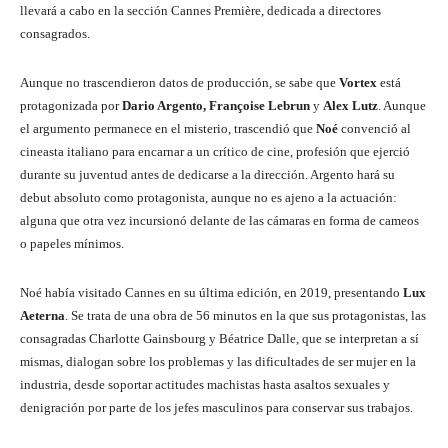
llevará a cabo en la sección Cannes Première, dedicada a directores
consagrados.
Aunque no trascendieron datos de producción, se sabe que
Vortex
está
protagonizada por
Dario Argento, Françoise Lebrun
y
Alex Lutz
. Aunque
el argumento permanece en el misterio, trascendió que
Noé
convenció al
cineasta italiano para encarnar a un crítico de cine, profesión que ejerció
durante su juventud antes de dedicarse a la dirección. Argento hará su
debut absoluto como protagonista, aunque no es ajeno a la actuación:
alguna que otra vez incursionó delante de las cámaras en forma de cameos
o papeles mínimos.
Noé había visitado Cannes en su última edición, en 2019, presentando
Lux
Aeterna
. Se trata de una obra de 56 minutos en la que sus protagonistas, las
consagradas Charlotte Gainsbourg y Béatrice Dalle, que se interpretan a sí
mismas, dialogan sobre los problemas y las dificultades de ser mujer en la
industria, desde soportar actitudes machistas hasta asaltos sexuales y
denigración por parte de los jefes masculinos para conservar sus trabajos.