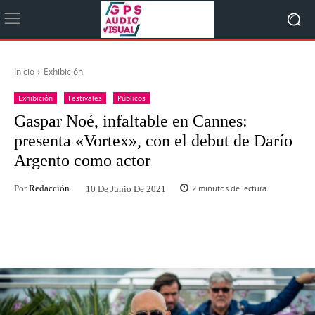
Inicio
Exhibición
Exhibición
Festivales
Públicos
Gaspar Noé, infaltable en Cannes:
presenta «Vortex», con el debut de Darío
Argento como actor
Por
Redacción
2
minutos de lectura
10 De Junio De 2021
Facebook
Twitter
WhatsApp