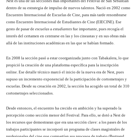
Nest es una de las secciones más importantes del Festival de San Sebastián
dentro de su estrategia de impulso de nuevos talentos. Nació en 2002 como
Encuentro Internacional de Escuelas de Cine, para más tarde renombrarse
como Encuentro Internacional de Estudiantes de Cine (EIECINE). Ese
gesto de pasar de
escuelas
a
estudiantes
fue importante, pues recogía el
interés del certamen en centrarse en las y los cineastas y en sus obras más
allá de las instituciones académicas en las que se habían formado.
En 2008 la sección pasó a estar coorganizada junto con Tabakalera, lo que
propició la creación de una plataforma específica para la inscripción
online. Ese detalle técnico marcó el inicio de la nueva era de Nest, pues
supuso un incremento exponencial de la participación de cortometrajes y
escuelas. Desde su creación en 2002, la sección ha acogido un total de 310
cortometrajes seleccionados.
Desde entonces, el encuentro ha crecido en ambición y ha superado la
percepción como sección menor del Festival. Para ello, se dotó a Nest de
los recursos que demostraran que era una sección clave: a los pases de los
trabajos participantes se incorporó un programa de clases magistrales de
profesionales del cine que compartían sus procesos de trabajo (Bertrand