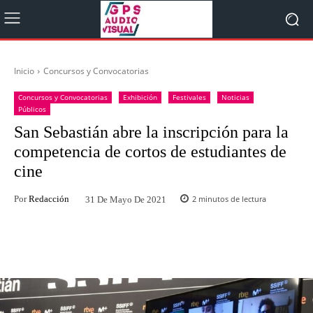
Inicio
Concursos y Convocatorias
Concursos y Convocatorias
Exhibición
Festivales
Noticias
Públicos
San Sebastián abre la inscripción para la
competencia de cortos de estudiantes de
cine
Por
Redacción
2
minutos de lectura
31 De Mayo De 2021
Facebook
Twitter
WhatsApp