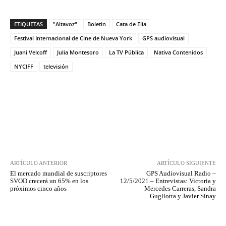
ETIQUETAS
"Altavoz"
Boletín
Cata de Elía
Festival Internacional de Cine de Nueva York
GPS audiovisual
Juani Velcoff
Julia Montesoro
La TV Pública
Nativa Contenidos
NYCIFF
televisión
Facebook
Twitter
WhatsApp
ARTÍCULO ANTERIOR
ARTÍCULO SIGUIENTE
El mercado mundial de suscriptores
GPS Audiovisual Radio –
SVOD crecerá un 65% en los
12/5/2021 – Entrevistas: Victoria y
próximos cinco años
Mercedes Carreras, Sandra
Gugliotta y Javier Sinay