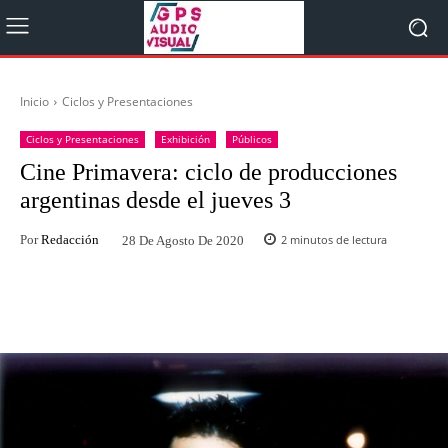
Inicio
Ciclos y Presentaciones
Ciclos y Presentaciones
Exhibición
Públicos
Cine Primavera: ciclo de producciones
argentinas desde el jueves 3
Por
Redacción
2
minutos de lectura
28 De Agosto De 2020
Facebook
Twitter
WhatsApp