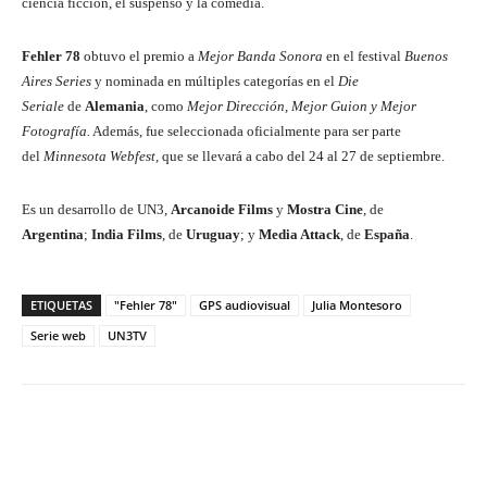
ciencia ficción, el suspenso y la comedia.
Fehler 78
obtuvo el premio a
Mejor Banda Sonora
en el festival
Buenos
Aires Series
y nominada en múltiples categorías en el
Die
Seriale
de
Alemania
, como
Mejor Dirección, Mejor Guion y Mejor
Fotografía.
Además, fue seleccionada oficialmente para ser parte
del
Minnesota Webfest,
que se llevará a cabo del 24 al 27 de septiembre.
Es un desarrollo de UN3,
Arcanoide Films
y
Mostra Cine
, de
Argentina
;
India Films
, de
Uruguay
; y
Media Attack
, de
España
.
ETIQUETAS
"Fehler 78"
GPS audiovisual
Julia Montesoro
Serie web
UN3TV
Facebook
Twitter
WhatsApp