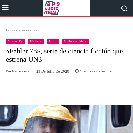
Inicio
Producción
Producción
Públicos
Series
Trailers y videos
«Fehler 78», serie de ciencia ficción que
estrena UN3
Por
Redacción
1
minutos de lectura
23 De Julio De 2020
Facebook
Twitter
WhatsApp