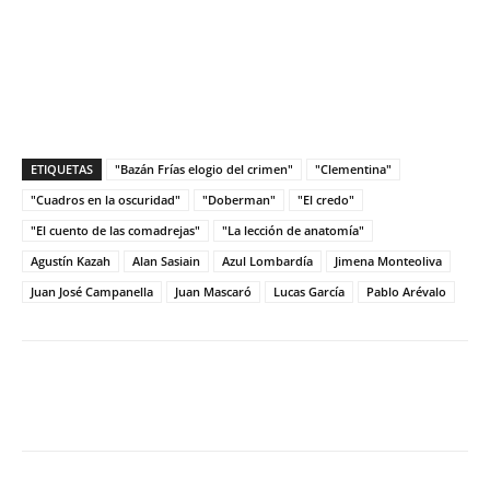
ETIQUETAS
"Bazán Frías elogio del crimen"
"Clementina"
"Cuadros en la oscuridad"
"Doberman"
"El credo"
"El cuento de las comadrejas"
"La lección de anatomía"
Agustín Kazah
Alan Sasiain
Azul Lombardía
Jimena Monteoliva
Juan José Campanella
Juan Mascaró
Lucas García
Pablo Arévalo
Facebook
Twitter
WhatsApp