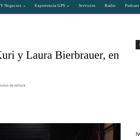
a Y Negocios
Experiencia GPS
Servicios
Radio
Podcast
uri y Laura Bierbrauer, en
utos de lectura
WhatsApp
Linkedin
Email
N