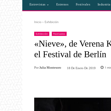
Entrevistas
Estrenos
Festivales
Industri
Inicio
Exhibición
Exhibición
Festivales
«Nieve», de Verena K
el Festival de Berlín
Por
Julia Montesoro
1
min
18 De Enero De 2019
Facebook
Twitter