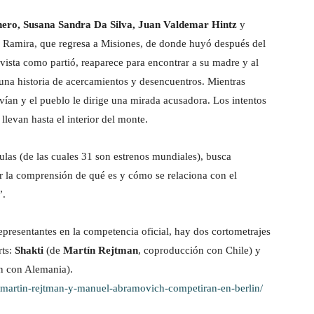
nero, Susana Sandra Da Silva, Juan Valdemar Hintz
y
e Ramira, que regresa a Misiones, de donde huyó después del
ista como partió, reaparece para encontrar a su madre y al
a una historia de acercamientos y desencuentros. Mientras
svían y el pueblo le dirige una mirada acusadora. Los intentos
 llevan hasta el interior del monte.
ulas (de las cuales 31 son estrenos mundiales), busca
ar la comprensión de qué es y cómo se relaciona con el
”.
presentantes en la competencia oficial, hay dos cortometrajes
rts:
Shakti
(de
Martín Rejtman
, coproducción con Chile) y
n con Alemania).
-martin-rejtman-y-manuel-abramovich-competiran-en-berlin/