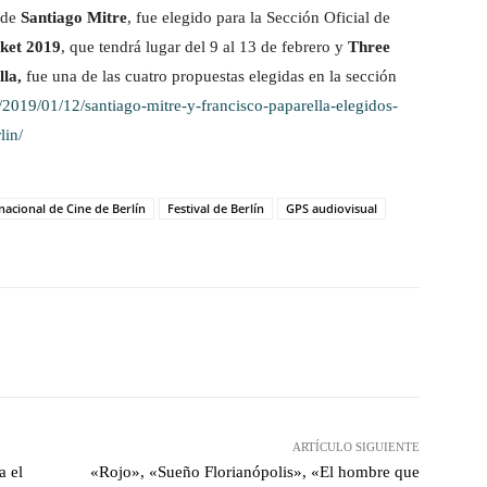
de
Santiago Mitre
, fue elegido para la Sección Oficial de
ket 2019
, que tendrá lugar del 9 al 13 de febrero y
Three
la,
fue una de las cuatro propuestas elegidas en la sección
/2019/01/12/santiago-mitre-y-francisco-paparella-elegidos-
lin/
rnacional de Cine de Berlín
Festival de Berlín
GPS audiovisual
witter
WhatsApp
Linkedin
Email
ARTÍCULO SIGUIENTE
a el
«Rojo», «Sueño Florianópolis», «El hombre que