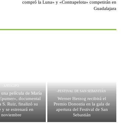
compró la Luna» y «Contrapelota» competirán en
Guadalajara
-ANTICIPO
-FESTIVAL DE SAN SEBASTIÁN
 una película de María
 Epumer», documental
Werner Herzog recibirá el
 S. Ruiz, finalizó su
Premio Donostia en la gala de
e y se estrenará en
apertura del Festival de San
noviembre
Sebastián