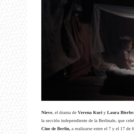
Nieve
, el drama de
Verena Kuri
y
Laura Bierbr
la sección independiente de la Berlinale, que cele
Cine de Berlín,
a realizarse entre el 7 y el 17 de