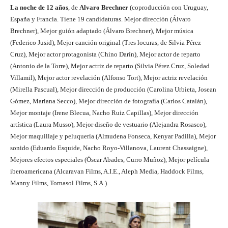
La noche de 12 años
, de
Alvaro Brechner
(coproducción con Uruguay,
España y Francia. Tiene 19 candidaturas. Mejor dirección (Álvaro
Brechner), Mejor guión adaptado (Álvaro Brechner), Mejor música
(Federico Jusid), Mejor canción original (Tres locuras, de Silvia Pérez
Cruz), Mejor actor protagonista (Chino Darín), Mejor actor de reparto
(Antonio de la Torre), Mejor actriz de reparto (Silvia Pérez Cruz, Soledad
Villamil), Mejor actor revelación (Alfonso Tort), Mejor actriz revelación
(Mirella Pascual), Mejor dirección de producción (Carolina Urbieta, Josean
Gómez, Mariana Secco), Mejor dirección de fotografía (Carlos Catalán),
Mejor montaje (Irene Blecua, Nacho Ruiz Capillas), Mejor dirección
artística (Laura Musso), Mejor diseño de vestuario (Alejandra Rosasco),
Mejor maquillaje y peluquería (Almudena Fonseca, Kenyar Padilla), Mejor
sonido (Eduardo Esquide, Nacho Royo-Villanova, Laurent Chassaigne),
Mejores efectos especiales (Óscar Abades, Curro Muñoz), Mejor película
iberoamericana (Alcaravan Films, A.I.E., Aleph Media, Haddock Films,
Manny Films, Tornasol Films, S.A.).