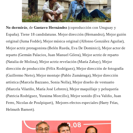
No dormirás
, de
Gustavo Hernández
(coproducción con Uruguay y
España). Tiene 18 candidaturas. Mejor dirección (Hernandez), Mejor guión
original (Juma Fodde), Mejor música original (Alfonso González Aguilar),
Mejor actriz protagonista (Belén Rueda, Eva De Dominici), Mejor actor de
reparto (Germán Palacios, Juan Manuel Gilera), Mejor actriz de reparto
(Natalia de Molina), Mejor actriz revelación (María Zabay), Mejor
dirección de producción (Félix Rodríguez), Mejor dirección de fotografía
(Guillermo Nieto), Mejor montaje (Pablo Zumárraga), Mejor dirección
artística (Marcela Bazzano, Sonia Nolla), Mejor diseño de vestuario
(Marcela Vilariño, María José Lebrero), Mejor maquillaje y peluquería
(Patricia Rodríguez, Yuraima Morcillo), Mejor sonido (Eva Valiño, Juan
Ferro, Nicolas de Poulpiquet), Mejores efectos especiales (Harry Frías,
Helmuth Barnert).