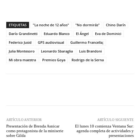
ETIQUETAS
"La noche de 12 años"
"No dormirás"
Chino Darín
Darío Grandinetti
Eduardo Blanco
El Ángel
Eva de Dominici
Federico Jusid
GPS audiovisual
Guillermo Francella;
Julia Montesoro
Leonardo Sbaraglia
Luis Brandoni
Mi obra maestra
Premios Goya
Rodrigo de la Serna
Facebook
Twitter
WhatsApp
ARTÍCULO ANTERIOR
ARTÍCULO SIGUIENTE
Presentación de Brenda Asnicar
El lunes 10 comienza Ventana Sur:
como protagonista de la miniserie
agenda completa de actividades y
sobre Gilda
presentaciones