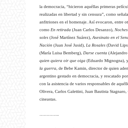
la democracia, “hicieron aquéllas primeras pelícu
realizadas en libertad y sin censura”, como señal
anfitriones en el homenaje. Así evocaron, entre otr
como
En retirada
(Juan Carlos Desanzo),
Noches 
soles
(José Martínez Suárez),
Asesinato en el Sen
Nación
(Juan José Jusid),
La Rosales
(David Lips
(María Luisa Bemberg),
Darse cuenta
(Alejandro
quien quiera oir que oiga
(Eduardo Mignogna), 
la guerra
, de Bebe Kamin, director de quien ade
argentino gestado en democracia, y rescatado por
con la asistencia de varios responsables de aquél
Olivera, Carlos Galettini, Juan Bautista Stagnaro,
cineastas.
…………..