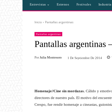
Entrevistas
Estrenos
Festivales
Industri
Inicio
Pantallas argentinas
Pantallas argentinas
Pantallas argentinas 
Por
Julia Montesoro
1 De Septiembre De 2014
Facebook
Twitter
Homenaje//Cine sin mordazas.
Cálido y emotivo
directores de nuestro país. El motivo del encuent
Crespo, fue rendir homenaje a cineastas, guionista