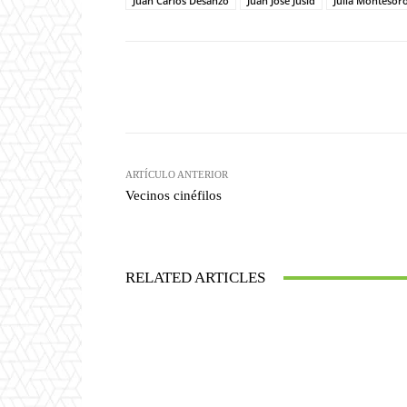
Juan Carlos Desanzo
Juan José Jusid
Julia Montesor
Facebook
T
Cuota
ARTÍCULO ANTERIOR
Vecinos cinéfilos
RELATED ARTICLES