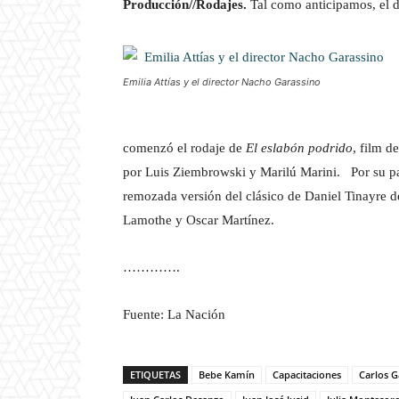
Producción//Rodajes.
Tal como anticipamos, el d
Emilia Attías y el director Nacho Garassino
comenzó el rodaje de
El eslabón podrido
, film d
por Luis Ziembrowski y Marilú Marini. Por su pa
remozada versión del clásico de Daniel Tinayre d
Lamothe y Oscar Martínez.
………….
Fuente: La Nación
ETIQUETAS
Bebe Kamín
Capacitaciones
Carlos Ga