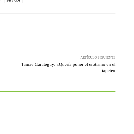
o
Servicios
witter
WhatsApp
Linkedin
Email
ARTÍCULO SIGUIENTE
Tamae Garateguy: «Quería poner el erotismo en el
tapete»