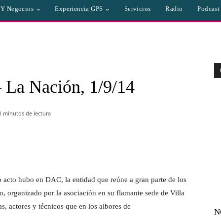
a Y Negocios
Experiencia GPS
Servicios
Radio
Podcast
– La Nación, 1/9/14
1
minutos de lectura
WhatsApp
Linkedin
Email
 acto hubo en DAC, la entidad que reúne a gran parte de los
ro, organizado por la asociación en su flamante sede de Villa
s, actores y técnicos que en los albores de
N