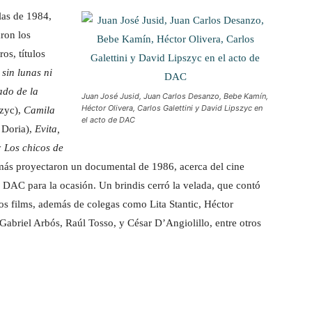
las de 1984,
aron los
os, títulos
sin lunas ni
ado de la
Juan José Jusid, Juan Carlos Desanzo, Bebe Kamín,
Héctor Olivera, Carlos Galettini y David Lipszyc en
zyc),
Camila
el acto de DAC
 Doria),
Evita,
y
Los chicos de
más proyectaron un documental de 1986, acerca del cine
 DAC para la ocasión. Un brindis cerró la velada, que contó
los films, además de colegas como Lita Stantic, Héctor
 Gabriel Arbós, Raúl Tosso, y César D’Angiolillo, entre otros