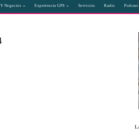
a Y Negocios
Experiencia GPS
Servicios
Radio
Podcast
4
L