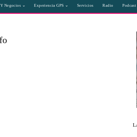
a Y Negocios
Experiencia GPS
Servicios
Radio
Podcast
fo
L