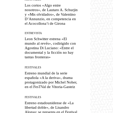
Los cortos «Algo entre
nosotros», de Lautaro A. Schurjin
y «Mis olvidados», de Valentino
D’Annunzio, en competencia en
el Acocollona’t de Girona
ENTREVISTA
Leon Schwitter estrena «El
mundo al revés», codirigido con
Agostina Di Luciano: «Entre el
documental y la ficción no hay
tantas fronteras»
FESTIVALES
Estreno mundial de la serie
española «A la deriva», drama
protagonizado por Michel Noher,
en el FesTVal de Vitoria-Gasteiz
FESTIVALES
Estreno estadounidense de «La
libertad doble», de Lisandro
Alonso: se presenta en el Festival