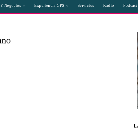
a Y Negocios
Experiencia GPS
Servicios
Radio
Podcast
ano
L