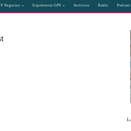
a Y Negocios
Experiencia GPS
Servicios
Radio
Podcast
t
L