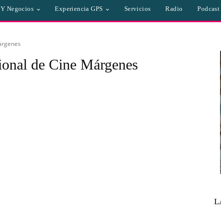
a Y Negocios
Experiencia GPS
Servicios
Radio
Podcast
Márgenes
cional de Cine Márgenes
L