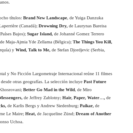
canos.
ocho títulos:
Brand New Landscape
, de Yuiga Danzuka
Laperrière (Canadá);
Drowning Dry,
de Laurynas Bareisa
(Países Bajos);
Sugar Island,
de Johanné Gomez Terrero
de Maja-Ajmia Yde Zellama (Bélgica);
The Things You Kill,
urquía) y
Wind, Talk to Me,
de Stefan Djordjevic (Serbia,
al y No Ficción Largometraje Internacional reúne 11 filmes
d desde otras geografías. La selección incluye
Past Future
Khosrovani;
Better Go Mad in the Wild
, de Miro
Messengers,
de Jeffrey Zablotny;
Hair, Paper, Water…,
de
cks,
de Karlis Bergs y Andrew Siedenburg;
Paikar,
de
me Le Maire;
Heat,
de Jacqueline Zünd;
Dream of Another
fonso Uchoa.