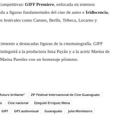
 competitivas:
GIFF Premiere
, enfocada en estrenos
ada a figuras fundamentales del cine de autor e
Iridiscencia
,
en festivales como Cannes, Berlín, Tribeca, Locarno y
cimiento a destacadas figuras de la cinematografía. GIFF
stinguirá a la productora Inna Payán y a la actriz Marina de
la Marisa Paredes con un homenaje póstumo.
futuro brillante"
29º Festival Internacional de Cine Guanajuato
no
Cine nacional
Ezequiel Erriquez Mena
GIFF
GPS audiovisual
Guanajuato
Julia Montesoro