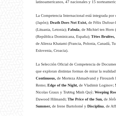
latinoamericanos, 47 nacionales y 15 norteameri
La Competencia Internacional está integrada por 
(Japón);
Death Does Not Exist,
de Félix Dufour-
(Lituania, Letonia);
Fabula
, de Michiel ten Horn 
(República Dominicana, España);
Têtes Brulées,
de Alireza Khatami (Francia, Polonia, Canadá, T
Eslovenia, Croacia).
La Selección Oficial de Competencia de Document
que exploran distintas formas de mirar la realida
Continuous,
de Morteza Ahmadvand y Firouzeh 
Remo;
Edge of the Night,
de Vladimir Loginov;
Nicolas Graux y Trương Minh Quý;
Weeping Ro
Dawood Hilmandi;
The Price of the Sun,
de Jérô
Summer,
de Irene Bartolomé y
Disciplina
, de Af