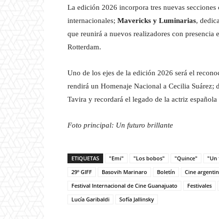
La edición 2026 incorpora tres nuevas secciones
internacionales;
Mavericks y Luminarias
, dedic
que reunirá a nuevos realizadores con presencia 
Rotterdam.
Uno de los ejes de la edición 2026 será el recono
rendirá un Homenaje Nacional a Cecilia Suárez; di
Tavira y recordará el legado de la actriz españo
Foto principal: Un futuro brillante
ETIQUETAS
"Emi"
"Los bobos"
"Quince"
"Un 
29º GIFF
Basovih Marinaro
Boletín
Cine argenti
Festival Internacional de Cine Guanajuato
Festivales
Lucía Garibaldi
Sofía Jallinsky