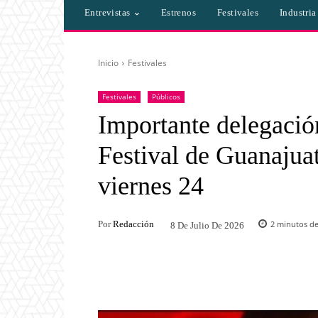
Entrevistas
Estrenos
Festivales
Industri
Inicio
Festivales
Festivales
Públicos
Importante delegación
Festival de Guanajua
viernes 24
Por
Redacción
2
minutos de
8 De Julio De 2026
Facebook
Twitter