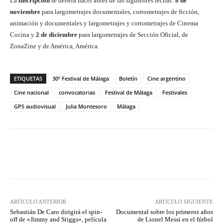
La
inscripción
se deberá hacer antes de las siguientes fechas:
8 de
noviembre
para largometrajes documentales, cortometrajes de ficción,
animación y documentales y largometrajes y cortometrajes de Cinema
Cocina y
2 de diciembre
para largometrajes de Sección Oficial, de
ZonaZine y de América, América.
ETIQUETAS
30º Festival de Málaga
Boletín
Cine argentino
Cine nacional
convocatorias
Festival de Málaga
Festivales
GPS audiovisual
Julia Montesoro
Málaga
Facebook
Twitter
WhatsApp
ARTÍCULO ANTERIOR
ARTÍCULO SIGUIENTE
Sebastián De Caro dirigirá el spin-
Documental sobre los primeros años
off de «Jimmy and Stiggs», película
de Lionel Messi en el fútbol