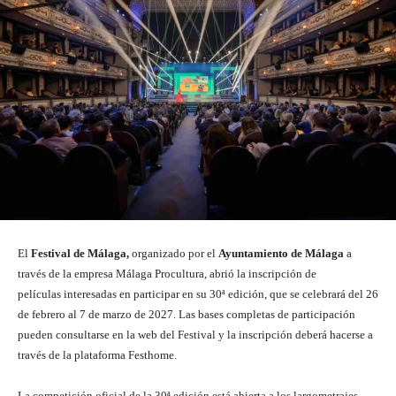
El
Festival de Málaga,
organizado por el
Ayuntamiento de Málaga
a
través de la empresa Málaga Procultura, abrió la inscripción de
películas interesadas en participar en su 30ª edición, que se celebrará del 26
de febrero al 7 de marzo de 2027. Las bases completas de participación
pueden consultarse en la web del Festival y la inscripción deberá hacerse a
través de la plataforma Festhome.
La competición oficial de la 30ª edición está abierta a los largometrajes