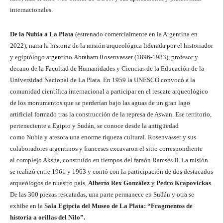
internacionales.
De la Nubia a La Plata
(estrenado comercialmente en la Argentina en
2022), narra la historia de la misión arqueológica liderada por el historiador
y egiptólogo argentino Abraham Rosenvasser (1896-1983), profesor y
decano de la Facultad de Humanidades y Ciencias de la Educación de la
Universidad Nacional de La Plata. En 1959 la UNESCO convocó a la
comunidad científica internacional a participar en el rescate arqueológico
de los monumentos que se perderían bajo las aguas de un gran lago
artificial formado tras la construcción de la represa de Aswan. Ese territorio,
perteneciente a Egipto y Sudán, se conoce desde la antigüedad
como Nubia y atesora una enorme riqueza cultural. Rosenvasser y sus
colaboradores argentinos y franceses excavaron el sitio correspondiente
al complejo Aksha, construido en tiempos del faraón Ramsés II. La misión
se realizó entre 1961 y 1963 y contó con la participación de dos destacados
arqueólogos de nuestro país,
Alberto Rex González
y
Pedro Krapovickas
.
De las 300 piezas rescatadas, una parte permanece en Sudán y otra se
exhibe en la
Sala Egipcia del Museo de La Plata: “Fragmentos de
historia a orillas del Nilo”.