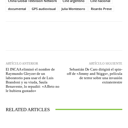
China Global Television Network
Cine argentino
Cine nacional
documental
GPS audiovisual
Julia Montesoro
Ricardo Preve
Facebook
Twitter
WhatsApp
ARTÍCULO ANTERIOR
ARTÍCULO SIGUIENTE
El INCAA eliminó el nombre de
Sebastián De Caro dirigirá el spin-
Raymundo Gleyzer de un
off de «Jimmy and Stiggs», película
laboratorio para usar el de Luis
de terror sobre una invasión
Brandoni y su viuda, Saula
extraterrestre
Benavente, lo repudió: «A Beto no
le hubiera gustado»
RELATED ARTICLES