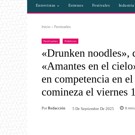
Entrevistas
Estrenos
Festivales
Industri
Inicio
Festivales
Festivales
Públicos
«Drunken noodles», d
«Amantes en el cielo»
en competencia en el
comineza el viernes 
Por
Redacción
8
minu
5 De Septiembre De 2025
Facebook
Twitter