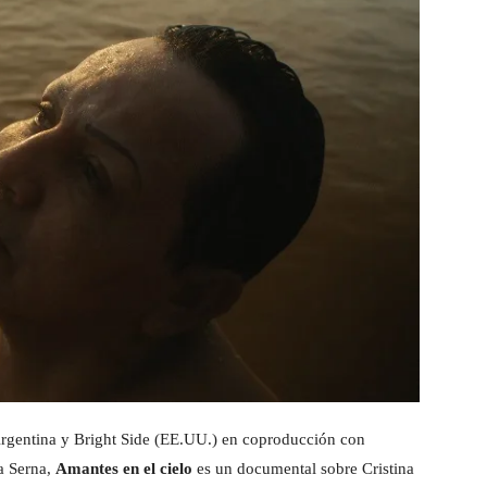
rgentina y Bright Side (EE.UU.) en coproducción con
a Serna,
Amantes en el cielo
es un documental sobre Cristina