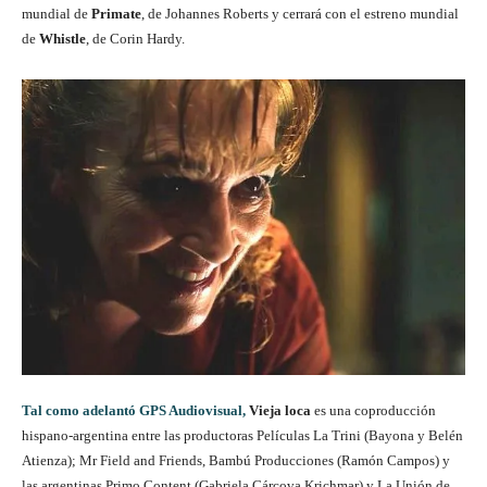
mundial de
Primate
, de Johannes Roberts y cerrará con el estreno mundial
de
Whistle
, de Corin Hardy.
Tal como adelantó GPS Audiovisual,
Vieja loca
es una coproducción
hispano-argentina entre las productoras Películas La Trini (Bayona y Belén
Atienza); Mr Field and Friends, Bambú Producciones (Ramón Campos) y
las argentinas Primo Content (Gabriela Cárcova Krichmar) y La Unión de