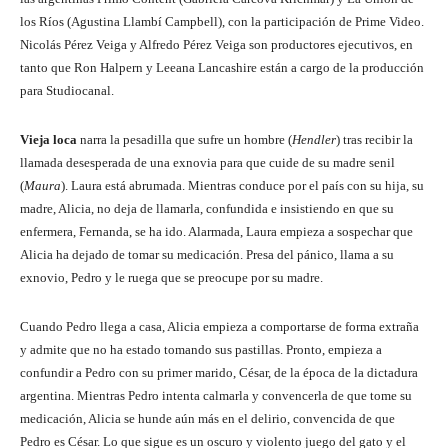
los Ríos (Agustina Llambí Campbell), con la participación de Prime Video.
Nicolás Pérez Veiga y Alfredo Pérez Veiga son productores ejecutivos, en
tanto que Ron Halpern y Leeana Lancashire están a cargo de la producción
para Studiocanal.
Vieja loca
narra la pesadilla que sufre un hombre (
Hendler
) tras recibir la
llamada desesperada de una exnovia para que cuide de su madre senil
(
Maura
). Laura está abrumada. Mientras conduce por el país con su hija, su
madre, Alicia, no deja de llamarla, confundida e insistiendo en que su
enfermera, Fernanda, se ha ido. Alarmada, Laura empieza a sospechar que
Alicia ha dejado de tomar su medicación. Presa del pánico, llama a su
exnovio, Pedro y le ruega que se preocupe por su madre.
Cuando Pedro llega a casa, Alicia empieza a comportarse de forma extraña
y admite que no ha estado tomando sus pastillas. Pronto, empieza a
confundir a Pedro con su primer marido, César, de la época de la dictadura
argentina. Mientras Pedro intenta calmarla y convencerla de que tome su
medicación, Alicia se hunde aún más en el delirio, convencida de que
Pedro es César. Lo que sigue es un oscuro y violento juego del gato y el