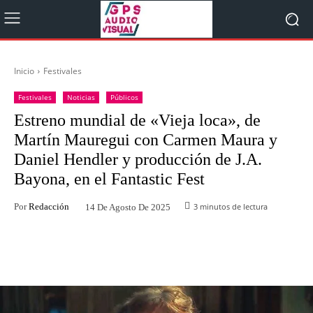
Inicio
Festivales
Festivales
Noticias
Públicos
Estreno mundial de «Vieja loca», de
Martín Mauregui con Carmen Maura y
Daniel Hendler y producción de J.A.
Bayona, en el Fantastic Fest
Por
Redacción
3
minutos de lectura
14 De Agosto De 2025
Facebook
Twitter
WhatsApp