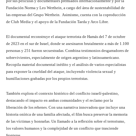
por sus películas y documentales premiados internacionalmente y por la
Fundación Norma y Leo Werthein, a cargo del área de sustentabilidad de
las empresas del Grupo Werthein. Asimismo, cuenta con la coproducción
de Club Media y el apoyo de la Fundación Taeda y Arco Libre.
El documental reconstruye el ataque terrorista de Hamás del 7 de octubre
de 2023 en el sur de Israel, donde se asesinaron brutalmente a más de 1.100
personas y 251 fueron secuestradas. Combina testimonios desgarradores de
sobrevivientes, especialmente de origen argentino y latinoamericano.
Recopila material documental inédito y el análisis de varios especialistas
para exponer la crueldad del ataque, incluyendo violencia sexual y
humillaciones grabadas por los propios terroristas.
También explora el contexto histórico del conflicto israelí-palestino,
destacando el impacto en ambas comunidades y el reclamo por la
liberación de los rehenes. Con una narrativa innovadora que incluye una
historia onírica de una familia afectada, el film busca preservar la memoria
de las víctimas y honrarlas. Un llamado a la reflexión sobre el terrorismo,
los valores humanos y la complejidad de un conflicto que trasciende
fronteras.