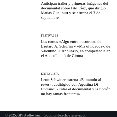
Anticipan tráiler y primeras imágenes del
documental sobre Fito Páez, que dirigió
Matías Gueilburt y se estrena el 3 de
septiembre
FESTIVALES
Los cortos «Algo entre nosotros», de
Lautaro A. Schurjin y «Mis olvidados», de
Valentino D’Annunzio, en competencia en
el Acocollona’t de Girona
ENTREVISTA
Leon Schwitter estrena «El mundo al
revés», codirigido con Agostina Di
Luciano: «Entre el documental y la ficción
no hay tantas fronteras»
© 2025, GPS Audiovisual. Todos los derechos reservados.