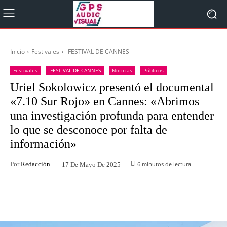
Inicio
Festivales
-FESTIVAL DE CANNES
Festivales
-FESTIVAL DE CANNES
Noticias
Públicos
Uriel Sokolowicz presentó el documental
«7.10 Sur Rojo» en Cannes: «Abrimos
una investigación profunda para entender
lo que se desconoce por falta de
información»
Por
Redacción
6
minutos de lectura
17 De Mayo De 2025
Facebook
Twitter
WhatsApp