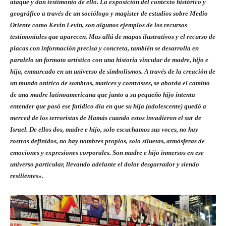
ataque y dan testimonio de ello. La exposición del contexto histórico y
geográfico a través de un sociólogo y magister de estudios sobre Medio
Oriente como Kevin Levin, son algunos ejemplos de los recursos
testimoniales que aparecen. Mas allá de mapas ilustrativos y el recurso de
placas con información precisa y concreta, también se desarrolla en
paralelo un formato artístico con una historia vincular de madre, hijo e
hija, enmarcado en un universo de simbolismos. A través de la creación de
un mundo onírico de sombras, matices y contrastes, se aborda el camino
de una madre latinoamericana que junto a su pequeño hijo intenta
entender que pasó ese fatídico día en que su hija (adolescente) quedó a
merced de los terroristas de Hamás cuando estos invadieron el sur de
Israel. De ellos dos, madre e hijo, solo escuchamos sus voces, no hay
rostros definidos, no hay nombres propios, solo siluetas, atmósferas de
emociones y expresiones corporales. Son madre e hijo inmersos en ese
universo particular, llevando adelante el dolor desgarrador y siendo
resilientes».