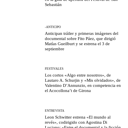
Sebastián
-ANTICIPO
Anticipan tráiler y primeras imágenes del
documental sobre Fito Páez, que dirigió
Matías Gueilburt y se estrena el 3 de
septiembre
FESTIVALES
Los cortos «Algo entre nosotros», de
Lautaro A. Schurjin y «Mis olvidados», de
Valentino D’Annunzio, en competencia en
el Acocollona’t de Girona
ENTREVISTA
Leon Schwitter estrena «El mundo al
revés», codirigido con Agostina Di
Luciano: «Entre el documental y la ficción