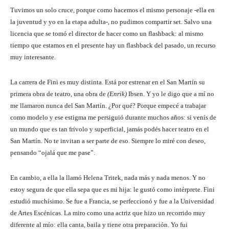
Tuvimos un solo cruce, porque como hacemos el mismo personaje -ella en
la juventud y yo en la etapa adulta-, no pudimos compartir set. Salvo una
licencia que se tomó el director de hacer como un flashback: al mismo
tiempo que estamos en el presente hay un flashback del pasado, un recurso
muy interesante.
La carrera de Fini es muy distinta. Está por estrenar en el San Martín su
primera obra de teatro, una obra de
(Enrik)
Ibsen. Y yo le digo que a mí no
me llamaron nunca del San Martín. ¿Por qué? Porque empecé a trabajar
como modelo y ese estigma me persiguió durante muchos años: si venís de
un mundo que es tan frívolo y superficial, jamás podés hacer teatro en el
San Martín. No te invitan a ser parte de eso. Siempre lo miré con deseo,
pensando “ojalá que me pase”.
En cambio, a ella la llamó Helena Tritek, nada más y nada menos. Y no
estoy segura de que ella sepa que es mi hija: le gustó como intérprete. Fini
estudió muchísimo. Se fue a Francia, se perfeccionó y fue a la Universidad
de Artes Escénicas. La miro como una actriz que hizo un recorrido muy
diferente al mío: ella canta, baila y tiene otra preparación. Yo fui