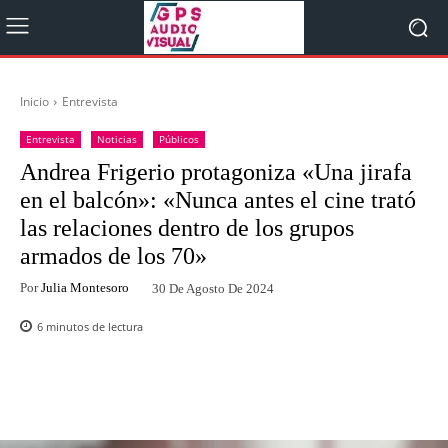
Inicio
Entrevista
Entrevista
Noticias
Públicos
Andrea Frigerio protagoniza «Una jirafa
en el balcón»: «Nunca antes el cine trató
las relaciones dentro de los grupos
armados de los 70»
Por
Julia Montesoro
30 De Agosto De 2024
6
minutos de lectura
Facebook
Twitter
WhatsApp