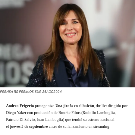
PRENSA RS PREMIOS SUR 26AGO2024
Andrea Frigerio
protagoniza
Una jirafa en el balcón
, thriller dirigido por
Diego Yaker con producción de Bourke Films (Rodolfo Lamboglia,
Patricio Di Salvio, Juan Lamboglia) que tendrá su estreno nacional
el
jueves 5 de septiembre
antes de su lanzamiento en streaming.