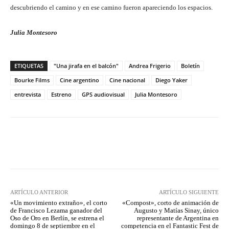
descubriendo el camino y en ese camino fueron apareciendo los espacios.
Julia Montesoro
ETIQUETAS
"Una jirafa en el balcón"
Andrea Frigerio
Boletín
Bourke Films
Cine argentino
Cine nacional
Diego Yaker
entrevista
Estreno
GPS audiovisual
Julia Montesoro
Facebook
Twitter
WhatsApp
ARTÍCULO ANTERIOR
ARTÍCULO SIGUIENTE
«Un movimiento extraño», el corto
«Compost», corto de animación de
de Francisco Lezama ganador del
Augusto y Matías Sinay, único
Oso de Oro en Berlín, se estrena el
representante de Argentina en
domingo 8 de septiembre en el
competencia en el Fantastic Fest de