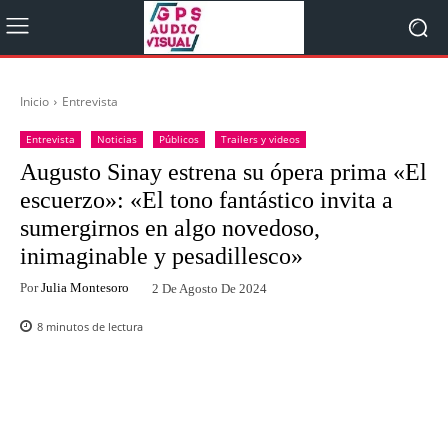
Inicio
Entrevista
Entrevista
Noticias
Públicos
Trailers y videos
Augusto Sinay estrena su ópera prima «El
escuerzo»: «El tono fantástico invita a
sumergirnos en algo novedoso,
inimaginable y pesadillesco»
Por
Julia Montesoro
2 De Agosto De 2024
8
minutos de lectura
Facebook
Twitter
WhatsApp