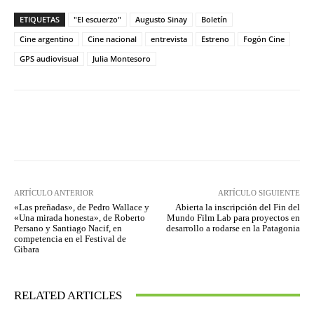
ETIQUETAS
"El escuerzo"
Augusto Sinay
Boletín
Cine argentino
Cine nacional
entrevista
Estreno
Fogón Cine
GPS audiovisual
Julia Montesoro
Facebook
Twitter
WhatsApp
ARTÍCULO ANTERIOR
ARTÍCULO SIGUIENTE
«Las preñadas», de Pedro Wallace y
Abierta la inscripción del Fin del
«Una mirada honesta», de Roberto
Mundo Film Lab para proyectos en
Persano y Santiago Nacif, en
desarrollo a rodarse en la Patagonia
competencia en el Festival de
Gibara
RELATED ARTICLES