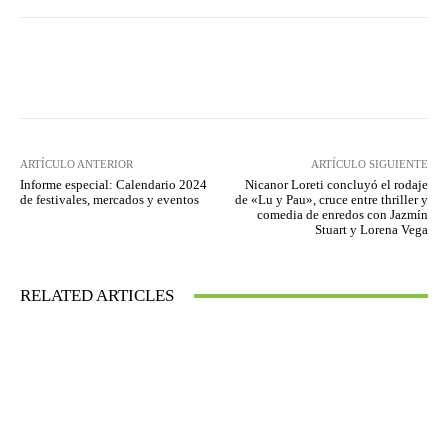
Facebook
Twitter
WhatsApp
ARTÍCULO ANTERIOR
ARTÍCULO SIGUIENTE
Informe especial: Calendario 2024
Nicanor Loreti concluyó el rodaje
de festivales, mercados y eventos
de «Lu y Pau», cruce entre thriller y
comedia de enredos con Jazmín
Stuart y Lorena Vega
RELATED ARTICLES