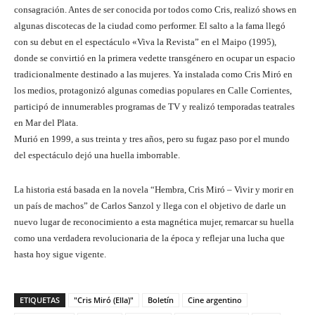
consagración. Antes de ser conocida por todos como Cris, realizó shows en
algunas discotecas de la ciudad como performer. El salto a la fama llegó
con su debut en el espectáculo «Viva la Revista” en el Maipo (1995),
donde se convirtió en la primera vedette transgénero en ocupar un espacio
tradicionalmente destinado a las mujeres. Ya instalada como Cris Miró en
los medios, protagonizó algunas comedias populares en Calle Corrientes,
participó de innumerables programas de TV y realizó temporadas teatrales
en Mar del Plata.
Murió en 1999, a sus treinta y tres años, pero su fugaz paso por el mundo
del espectáculo dejó una huella imborrable.
La historia está basada en la novela “Hembra, Cris Miró – Vivir y morir en
un país de machos” de Carlos Sanzol y llega con el objetivo de darle un
nuevo lugar de reconocimiento a esta magnética mujer, remarcar su huella
como una verdadera revolucionaria de la época y reflejar una lucha que
hasta hoy sigue vigente.
ETIQUETAS
"Cris Miró (Ella)"
Boletín
Cine argentino