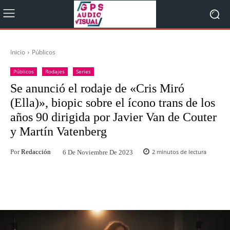
Inicio
Públicos
Públicos
Rodajes
Series
Se anunció el rodaje de «Cris Miró
(Ella)», biopic sobre el ícono trans de los
años 90 dirigida por Javier Van de Couter
y Martín Vatenberg
Por
Redacción
2
minutos de lectura
6 De Noviembre De 2023
Facebook
Twitter
WhatsApp