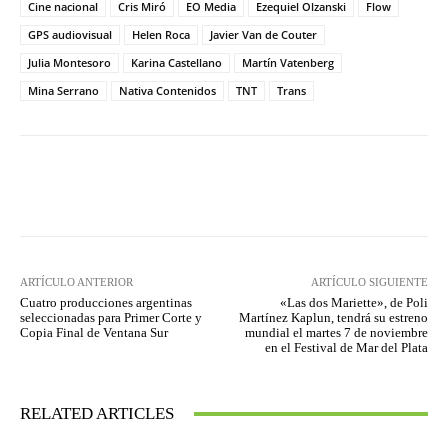
Cine nacional
Cris Miró
EO Media
Ezequiel Olzanski
Flow
GPS audiovisual
Helen Roca
Javier Van de Couter
Julia Montesoro
Karina Castellano
Martín Vatenberg
Mina Serrano
Nativa Contenidos
TNT
Trans
Facebook
Twitter
WhatsApp
ARTÍCULO ANTERIOR
ARTÍCULO SIGUIENTE
Cuatro producciones argentinas
«Las dos Mariette», de Poli
seleccionadas para Primer Corte y
Martínez Kaplun, tendrá su estreno
Copia Final de Ventana Sur
mundial el martes 7 de noviembre
en el Festival de Mar del Plata
RELATED ARTICLES