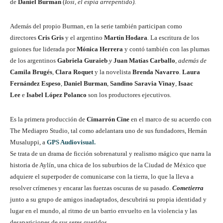
de
Daniel Burman
(
Iosi, el espía arrepentido).
Además del propio Burman, en la serie también participan como
directores
Cris Gris
y el argentino
Martín Hodara
.
La escritura de los
guiones fue liderada por
Mónica Herrera
y contó también con las plumas
de los argentinos
Gabriela Guraieb
y
Juan Matías Carballo
, además de
Camila Brugés
,
Clara Roquet
y la novelista
Brenda Navarro
.
Laura
Fernández Espeso
,
Daniel Burman
,
Sandino Saravia Vinay
,
Isaac
Lee
e
Isabel López Polanco
son los productores ejecutivos.
Es la primera producción de
Cimarrón Cine
en el marco de su acuerdo con
The Mediapro Studio, tal como adelantara uno de sus fundadores, Hernán
Musaluppi, a
GPS Audiovisual.
Se trata de un drama de ficción sobrenatural y realismo mágico que narra la
historia de Aylín, una chica de los suburbios de la Ciudad de México que
adquiere el superpoder de comunicarse con la tierra, lo que la lleva a
resolver crímenes y encarar las fuerzas oscuras de su pasado.
Cometierra
junto a su grupo de amigos inadaptados, descubrirá su propia identidad y
lugar en el mundo, al ritmo de un barrio envuelto en la violencia y las
desapariciones de sus seres queridos.