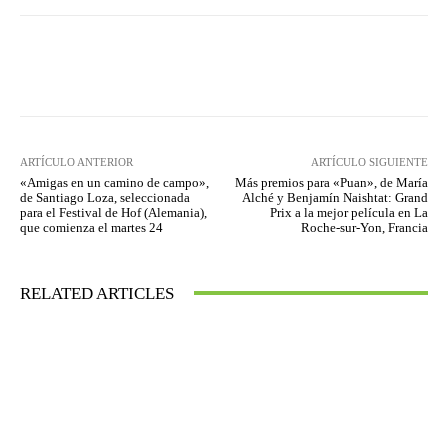
Facebook
Twitter
WhatsApp
ARTÍCULO ANTERIOR
ARTÍCULO SIGUIENTE
«Amigas en un camino de campo»,
Más premios para «Puan», de María
de Santiago Loza, seleccionada
Alché y Benjamín Naishtat: Grand
para el Festival de Hof (Alemania),
Prix a la mejor película en La
que comienza el martes 24
Roche-sur-Yon, Francia
RELATED ARTICLES