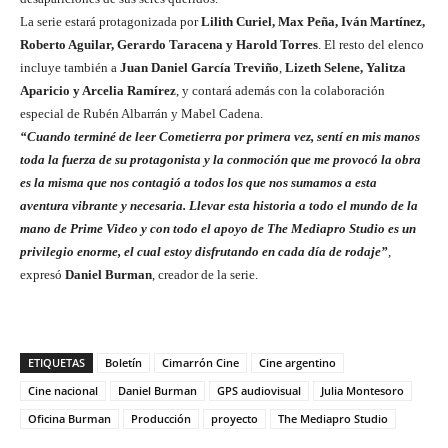
La serie estará protagonizada por
Lilith Curiel, Max Peña, Iván Martínez,
Roberto Aguilar, Gerardo Taracena y Harold Torres
. El resto del elenco
incluye también a
Juan Daniel García Treviño
,
Lizeth Selene, Yalitza
Aparicio y Arcelia Ramírez
, y contará además con la colaboración
especial de Rubén Albarrán y Mabel Cadena.
“Cuando terminé de leer
Cometierra
por primera vez, sentí en mis manos
toda la fuerza de su protagonista y la conmoción que me provocó la obra
es la misma que nos contagió a todos los que nos sumamos a esta
aventura vibrante y necesaria. Llevar esta historia a todo el mundo de la
mano de Prime Video y con todo el apoyo de The Mediapro Studio es un
privilegio enorme, el cual estoy disfrutando en cada día de rodaje”
,
expresó
Daniel Burman
, creador de la serie.
ETIQUETAS
Boletín
Cimarrón Cine
Cine argentino
Cine nacional
Daniel Burman
GPS audiovisual
Julia Montesoro
Oficina Burman
Producción
proyecto
The Mediapro Studio