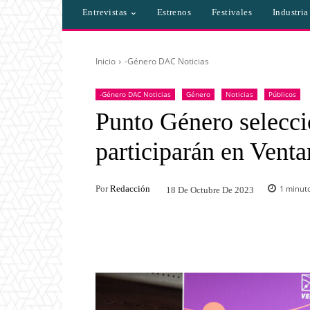
Entrevistas
Estrenos
Festivales
Industri
Inicio
-Género DAC Noticias
-Género DAC Noticias
Género
Noticias
Públicos
Punto Género selecci
participarán en Venta
Por
Redacción
1
minuto
18 De Octubre De 2023
Facebook
Twitter