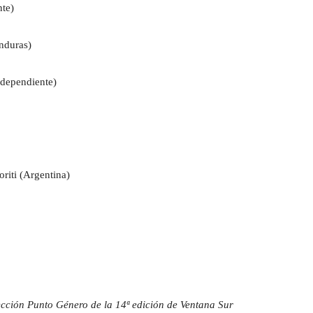
te)
nduras)
ndependiente)
riti (Argentina)
ción Punto Género de la 14ª edición de Ventana Sur