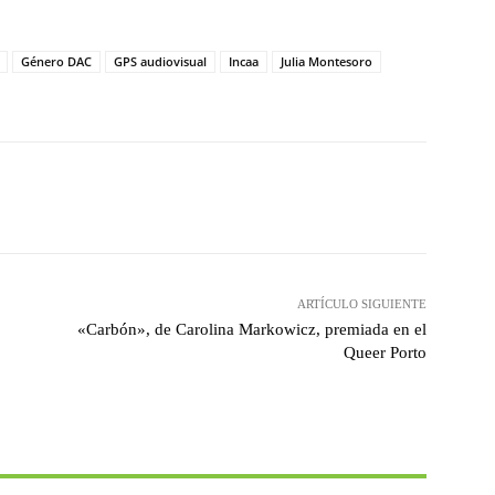
Género DAC
GPS audiovisual
Incaa
Julia Montesoro
witter
WhatsApp
Linkedin
Email
ARTÍCULO SIGUIENTE
«Carbón», de Carolina Markowicz, premiada en el
Queer Porto