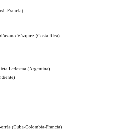
sil-Francia)
Solórzano Vázquez (Costa Rica)
ulieta Ledesma (Argentina)
ndiente)
Borrás (Cuba-Colombia-Francia)