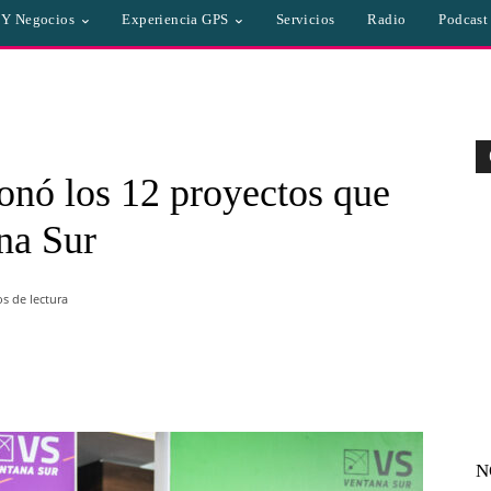
a Y Negocios
Experiencia GPS
Servicios
Radio
Podcast
onó los 12 proyectos que
na Sur
s de lectura
WhatsApp
Linkedin
Email
N