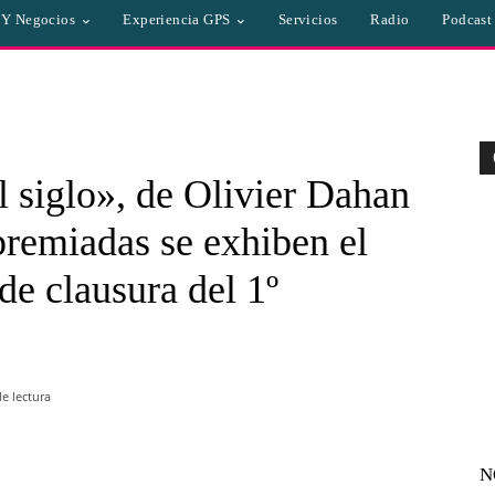
a Y Negocios
Experiencia GPS
Servicios
Radio
Podcast
l siglo», de Olivier Dahan
 premiadas se exhiben el
de clausura del 1º
e lectura
N
WhatsApp
Linkedin
Email