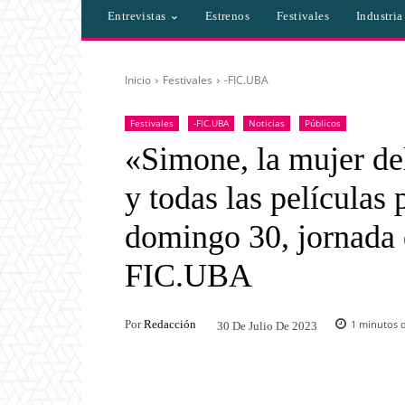
Entrevistas
Estrenos
Festivales
Industri
Inicio
Festivales
-FIC.UBA
Festivales
-FIC.UBA
Noticias
Públicos
«Simone, la mujer de
y todas las películas
domingo 30, jornada 
FIC.UBA
Por
Redacción
1
minutos d
30 De Julio De 2023
Facebook
Twitter