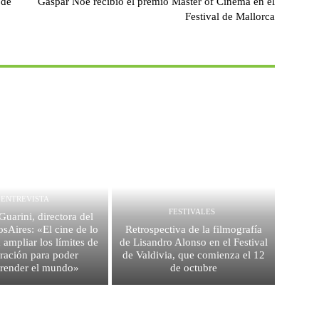
 de
Gaspar Noé recibió el premio Master of Cinema en el
Festival de Mallorca
ENTREVISTA
FESTIVALES
uarini, directora del
Aires: «El cine de lo
Retrospectiva de la filmografía
 ampliar los límites de
de Lisandro Alonso en el Festival
rración para poder
de Valdivia, que comienza el 12
render el mundo»
de octubre