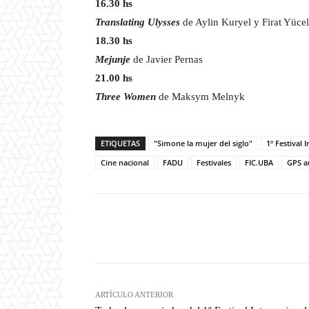
16.30 hs
Translating Ulysses
de Aylin Kuryel y Firat Yücel
18.30 hs
Mejunje
de Javier Pernas
21.00 hs
Three Women
de Maksym Melnyk
ETIQUETAS
"Simone la mujer del siglo"
1º Festival 
Cine nacional
FADU
Festivales
FIC.UBA
GPS a
Facebook
T
Cuota
ARTÍCULO ANTERIOR