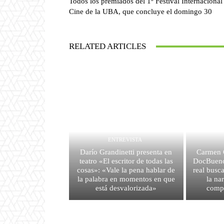
Todos los premiados del 1º Festival Internacional
Cine de la UBA, que concluye el domingo 30
RELATED ARTICLES
ENTREVISTA
Darío Grandinetti presenta en
Carmen G
teatro «El escritor de todas las
DocBuenos
cosas»: «Vale la pena hablar de
real busca
la palabra en momentos en que
la na
está desvalorizada»
comp