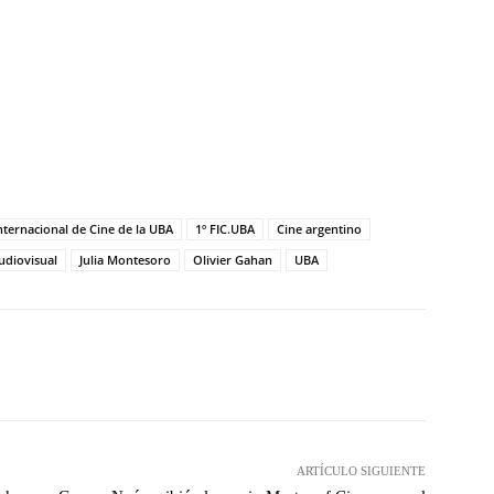
Internacional de Cine de la UBA
1º FIC.UBA
Cine argentino
udiovisual
Julia Montesoro
Olivier Gahan
UBA
witter
WhatsApp
Linkedin
Email
ARTÍCULO SIGUIENTE