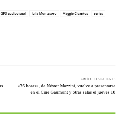
GPS audiovisual
Julia Montesoro
Maggie Civantos
series
witter
WhatsApp
Linkedin
Email
ARTÍCULO SIGUIENTE
as
«36 horas», de Néstor Mazzini, vuelve a presentarse
en el Cine Gaumont y otras salas el jueves 18