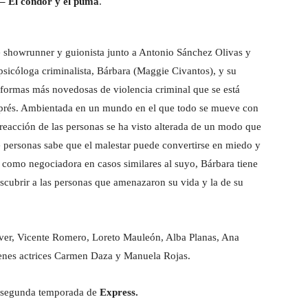
– El cóndor y el puma
.
e showrunner y guionista junto a Antonio Sánchez Olivas y
psicóloga criminalista, Bárbara (Maggie Civantos), y su
s formas más novedosas de violencia criminal que se está
prés. Ambientada en un mundo en el que todo se mueve con
reacción de las personas se ha visto alterada de un modo que
 personas sabe que el malestar puede convertirse en miedo y
a como negociadora en casos similares al suyo, Bárbara tiene
escubrir a las personas que amenazaron su vida y la de su
nver, Vicente Romero, Loreto Mauleón, Alba Planas, Ana
enes actrices Carmen Daza y Manuela Rojas.
a segunda temporada de
Express.