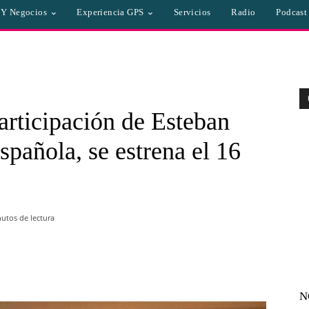
a Y Negocios
Experiencia GPS
Servicios
Radio
Podcast
articipación de Esteban
spañola, se estrena el 16
utos de lectura
WhatsApp
Linkedin
Email
N