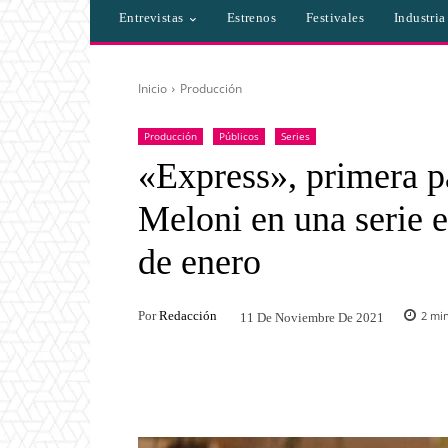
Entrevistas
Estrenos
Festivales
Industri
Inicio
Producción
Producción
Públicos
Series
«Express», primera p
Meloni en una serie e
de enero
Por
Redacción
2
min
11 De Noviembre De 2021
Facebook
Twitter