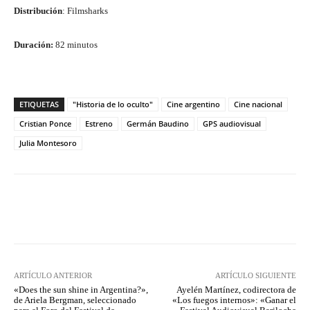
Distribución
: Filmsharks
Duración:
82 minutos
ETIQUETAS
"Historia de lo oculto"
Cine argentino
Cine nacional
Cristian Ponce
Estreno
Germán Baudino
GPS audiovisual
Julia Montesoro
Facebook
Twitter
WhatsApp
ARTÍCULO ANTERIOR
ARTÍCULO SIGUIENTE
«Does the sun shine in Argentina?»,
Ayelén Martínez, codirectora de
de Ariela Bergman, seleccionado
«Los fuegos internos»: «Ganar el