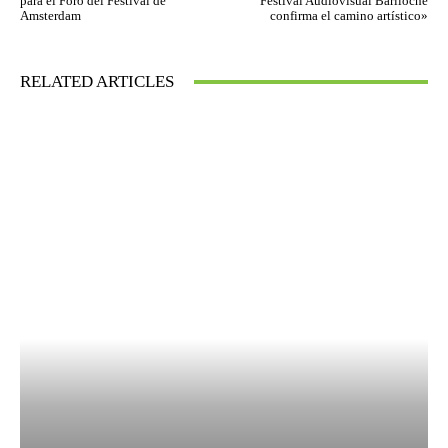
para el Foro del Festival de
Festival Audiovisual Bariloche
Amsterdam
confirma el camino artístico»
RELATED ARTICLES