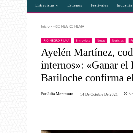
Entrevistas
Estrenos
Festivales
Industri
Inicio
-RIO NEGRO FILMA
-RIO NEGRO FILMA
Entrevista
Notas
Noticias
P
Ayelén Martínez, cod
internos»: «Ganar el 
Bariloche confirma el
Por
Julia Montesoro
5
m
14 De Octubre De 2021
Facebook
Twitter