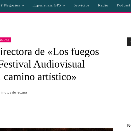
a Y Negocios
Experiencia GPS
Servicios
Radio
Podcast
úblicos
irectora de «Los fuegos
Festival Audiovisual
 camino artístico»
inutos de lectura
WhatsApp
Linkedin
Email
N