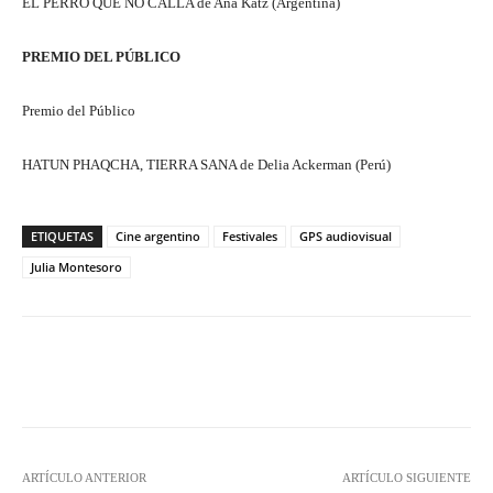
EL PERRO QUE NO CALLA de Ana Katz (Argentina)
PREMIO DEL PÚBLICO
Premio del Público
HATUN PHAQCHA, TIERRA SANA de Delia Ackerman (Perú)
ETIQUETAS
Cine argentino
Festivales
GPS audiovisual
Julia Montesoro
Facebook
Twitter
WhatsApp
ARTÍCULO ANTERIOR
ARTÍCULO SIGUIENTE