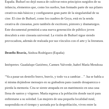
España. Buñuel no dejó nunca de cultivar estos principios surgidos de su
infancia, elementos que, como los sueños, han formado parte de sus pilares
creativos más básicos y configuraron gran parte de la singularidad de su
cine. El cine de Buñuel, como los cuadros de Goya, está en la senda
creativa de cineastas, pero también de escritores, pintores y dramaturgos.
Este documental permitirá a una nueva generación de público joven
descubrir a este cineasta universal. La visión de Buñuel sigue siendo
provocadora, además de realzada por sus vínculos con el arte y la literatura.
Destello Bravío,
Ainhoa Rodríguez (España)
Intérpretes: Guadalupe Gutiérrez, Carmen Valverde, Isabel María Mendoza
“Va a pasar un destello bravo, bravío, y todo va a cambiar…”. Isa se habla a
sí misma dejándose mensajes en su grabadora para cuando desaparezca o
pierda la memoria. Cita se siente atrapada en un matrimonio en una casa
llena de santos y vírgenes. María regresa a la población donde nació para
enfrentarse a su soledad. Las mujeres de una pequeña localidad rural,
suspendida en el tiempo y azotada por la despoblación, viven entre la