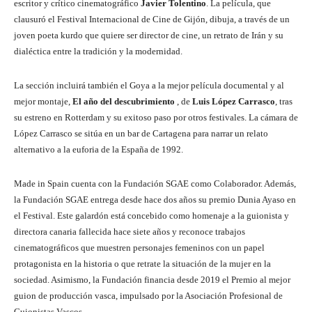
escritor y crítico cinematográfico
Javier Tolentino
. La película, que
clausuró el Festival Internacional de Cine de Gijón, dibuja, a través de un
joven poeta kurdo que quiere ser director de cine, un retrato de Irán y su
dialéctica entre la tradición y la modernidad.
La sección incluirá también el Goya a la mejor película documental y al
mejor montaje,
El año del descubrimiento
, de
Luis López Carrasco
, tras
su estreno en Rotterdam y su exitoso paso por otros festivales. La cámara de
López Carrasco se sitúa en un bar de Cartagena para narrar un relato
alternativo a la euforia de la España de 1992.
Made in Spain cuenta con la Fundación SGAE como Colaborador. Además,
la Fundación SGAE entrega desde hace dos años su premio Dunia Ayaso en
el Festival. Este galardón está concebido como homenaje a la guionista y
directora canaria fallecida hace siete años y reconoce trabajos
cinematográficos que muestren personajes femeninos con un papel
protagonista en la historia o que retrate la situación de la mujer en la
sociedad. Asimismo, la Fundación financia desde 2019 el Premio al mejor
guion de producción vasca, impulsado por la Asociación Profesional de
Guionistas Vascos.