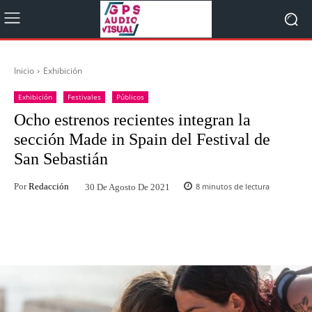
Inicio
Exhibición
Exhibición
Festivales
Públicos
Ocho estrenos recientes integran la
sección Made in Spain del Festival de
San Sebastián
Por
Redacción
8
minutos de lectura
30 De Agosto De 2021
Facebook
Twitter
WhatsApp