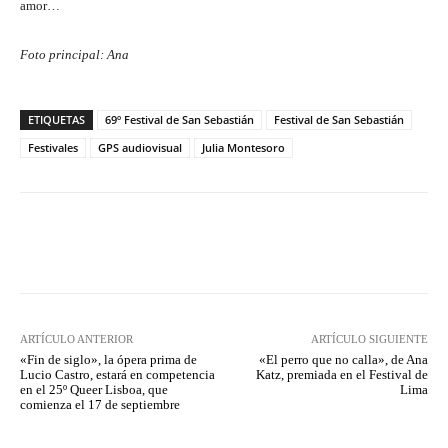
amor…
Foto principal: Ana
ETIQUETAS
69º Festival de San Sebastián
Festival de San Sebastián
Festivales
GPS audiovisual
Julia Montesoro
Facebook
Twitter
WhatsApp
ARTÍCULO ANTERIOR
ARTÍCULO SIGUIENTE
«Fin de siglo», la ópera prima de
«El perro que no calla», de Ana
Lucio Castro, estará en competencia
Katz, premiada en el Festival de
en el 25º Queer Lisboa, que
Lima
comienza el 17 de septiembre