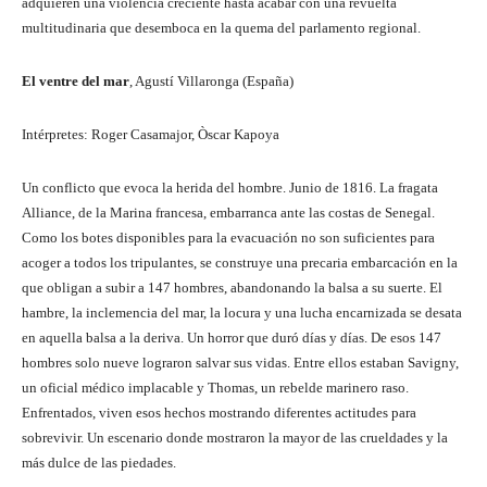
adquieren una violencia creciente hasta acabar con una revuelta
multitudinaria que desemboca en la quema del parlamento regional.
El ventre del mar
, Agustí Villaronga (España)
Intérpretes: Roger Casamajor, Òscar Kapoya
Un conflicto que evoca la herida del hombre. Junio de 1816. La fragata
Alliance, de la Marina francesa, embarranca ante las costas de Senegal.
Como los botes disponibles para la evacuación no son suficientes para
acoger a todos los tripulantes, se construye una precaria embarcación en la
que obligan a subir a 147 hombres, abandonando la balsa a su suerte. El
hambre, la inclemencia del mar, la locura y una lucha encarnizada se desata
en aquella balsa a la deriva. Un horror que duró días y días. De esos 147
hombres solo nueve lograron salvar sus vidas. Entre ellos estaban Savigny,
un oficial médico implacable y Thomas, un rebelde marinero raso.
Enfrentados, viven esos hechos mostrando diferentes actitudes para
sobrevivir. Un escenario donde mostraron la mayor de las crueldades y la
más dulce de las piedades.