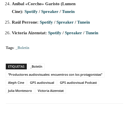
Aníbal «Corcho» Garisto (Lumen
Cine):
Spotify
/
Spreaker
/
Tunein
Raúl Perrone:
Spotify
/
Spreaker
/
Tunein
Victoria Aizenstat:
Spotify
/
Spreaker
/
Tunein
Tags
:
_Boletín
ETIQUETAS
_Boletín
“Productores audiovisuales: encuentros con los protagonistas”
Aleph Cine
GPS audiovisual
GPS audiovisual Podcast
Julia Montesoro
Victoria Aizenstat
Facebook
Twitter
WhatsApp