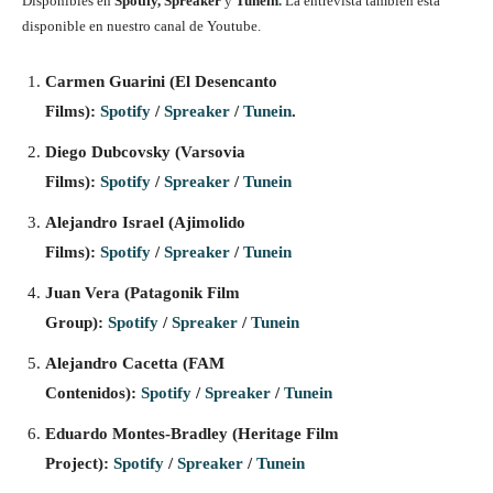
Disponibles en
Spotify, Spreaker
y
Tunein
.
La entrevista también está
disponible en nuestro canal de Youtube.
Carmen Guarini (El Desencanto
Films):
Spotify
/
Spreaker
/
Tunein
.
Diego Dubcovsky (Varsovia
Films):
Spotify
/
Spreaker
/
Tunein
Alejandro Israel (Ajimolido
Films):
Spotify
/
Spreaker
/
Tunein
Juan Vera (Patagonik Film
Group):
Spotify
/
Spreaker
/
Tunein
Alejandro Cacetta (FAM
Contenidos):
Spotify
/
Spreaker
/
Tunein
Eduardo Montes-Bradley (Heritage Film
Project):
Spotify
/
Spreaker
/
Tunein