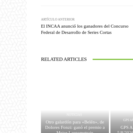
ARTÍCULO ANTERIOR
El INCAA anunció los ganadores del Concurso
Federal de Desarrollo de Series Cortas
RELATED ARTICLES
NOTICIAS
GPS A
Otro galardón para «Belén», de
Dolores Fonzi: ganó el premio a
GPS Au
Mejor Largometraje
5/8/2026