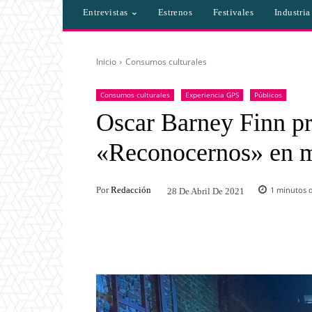
Entrevistas
Estrenos
Festivales
Industri
Inicio
Consumos culturales
Consumos culturales
Experiencia GPS
Públicos
Oscar Barney Finn pre
«Reconocernos» en m
Por
Redacción
1
minutos d
28 De Abril De 2021
Facebook
Twitter