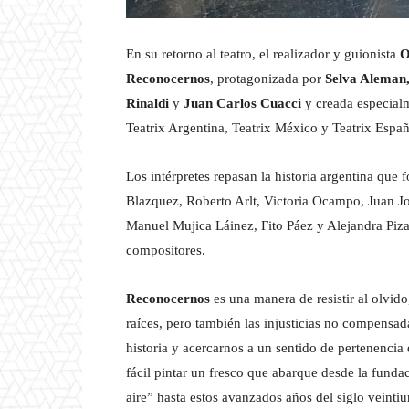
En su retorno al teatro, el realizador y guionista
O
Reconocernos
, protagonizada por
Selva Aleman,
Rinaldi
y
Juan Carlos Cuacci
y creada especialm
Teatrix Argentina, Teatrix México y Teatrix Españ
Los intérpretes repasan la historia argentina que 
Blazquez, Roberto Arlt, Victoria Ocampo, Juan Jo
Manuel Mujica Láinez, Fito Páez y Alejandra Piza
compositores.
Reconocernos
es una manera de resistir al olvido
raíces, pero también las injusticias no compensad
historia y acercarnos a un sentido de pertenencia
fácil pintar un fresco que abarque desde la funda
aire” hasta estos avanzados años del siglo veint