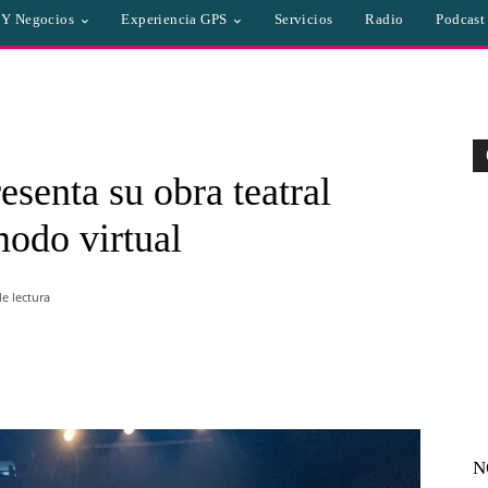
a Y Negocios
Experiencia GPS
Servicios
Radio
Podcast
senta su obra teatral
odo virtual
e lectura
WhatsApp
Linkedin
Email
N