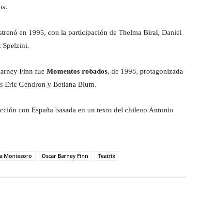
os.
strenó en 1995, con la participación de Thelma Biral, Daniel
 Spelzini.
Barney Finn fue
Momentos robados
, de 1998, protagonizada
is Eric Gendron y Betiana Blum.
cción con España basada en un texto del chileno Antonio
ia Montesoro
Oscar Barney Finn
Teatrix
witter
WhatsApp
Linkedin
Email