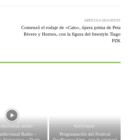
ARTÍCULO SIGUIENTE
Comenzó el rodaje de «Cato», ópera prima de Peta
Rivero y Hornos, con la figura del freestyle Tiago
PZK
UDIOVISUAL RADIO
FESTIVALES
diovisual Radio –
Programación del Festival
: Entrevistas a Darío
DocBuenosAires, que le otorgará