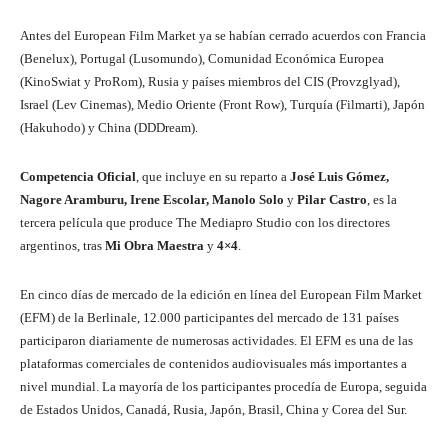
Antes del European Film Market ya se habían cerrado acuerdos con Francia
(Benelux), Portugal (Lusomundo), Comunidad Económica Europea
(KinoSwiat y ProRom), Rusia y países miembros del CIS (Provzglyad),
Israel (Lev Cinemas), Medio Oriente (Front Row), Turquía (Filmarti), Japón
(Hakuhodo) y China (DDDream).
Competencia Oficial
, que incluye en su reparto a
José Luis Gómez,
Nagore Aramburu, Irene Escolar, Manolo Solo
y
Pilar Castro
, es la
tercera película que produce The Mediapro Studio con los directores
argentinos, tras
Mi Obra Maestra
y
4×4
.
En cinco días de mercado de la edición en línea del European Film Market
(EFM) de la Berlinale, 12.000 participantes del mercado de 131 países
participaron diariamente de numerosas actividades. El EFM es una de las
plataformas comerciales de contenidos audiovisuales más importantes a
nivel mundial. La mayoría de los participantes procedía de Europa, seguida
de Estados Unidos, Canadá, Rusia, Japón, Brasil, China y Corea del Sur.