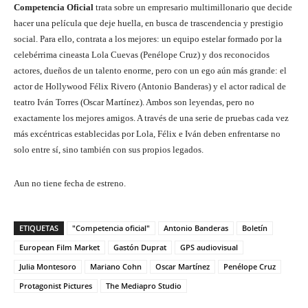
Competencia Oficial
trata sobre un empresario multimillonario que decide
hacer una película que deje huella, en busca de trascendencia y prestigio
social. Para ello, contrata a los mejores: un equipo estelar formado por la
celebérrima cineasta Lola Cuevas (Penélope Cruz) y dos reconocidos
actores, dueños de un talento enorme, pero con un ego aún más grande: el
actor de Hollywood Félix Rivero (Antonio Banderas) y el actor radical de
teatro Iván Torres (Oscar Martínez). Ambos son leyendas, pero no
exactamente los mejores amigos. A través de una serie de pruebas cada vez
más excéntricas establecidas por Lola, Félix e Iván deben enfrentarse no
solo entre sí, sino también con sus propios legados.
Aun no tiene fecha de estreno.
ETIQUETAS
"Competencia oficial"
Antonio Banderas
Boletín
European Film Market
Gastón Duprat
GPS audiovisual
Julia Montesoro
Mariano Cohn
Oscar Martínez
Penélope Cruz
Protagonist Pictures
The Mediapro Studio