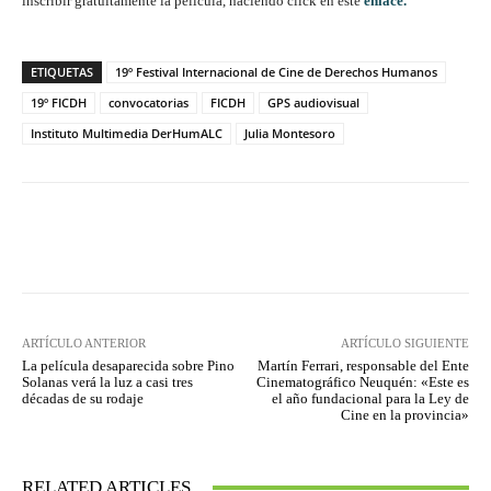
inscribir gratuitamente la película, haciendo click en este
enlace.
ETIQUETAS
19º Festival Internacional de Cine de Derechos Humanos
19º FICDH
convocatorias
FICDH
GPS audiovisual
Instituto Multimedia DerHumALC
Julia Montesoro
Facebook
Twitter
WhatsApp
ARTÍCULO ANTERIOR
ARTÍCULO SIGUIENTE
La película desaparecida sobre Pino
Martín Ferrari, responsable del Ente
Solanas verá la luz a casi tres
Cinematográfico Neuquén: «Este es
décadas de su rodaje
el año fundacional para la Ley de
Cine en la provincia»
RELATED ARTICLES