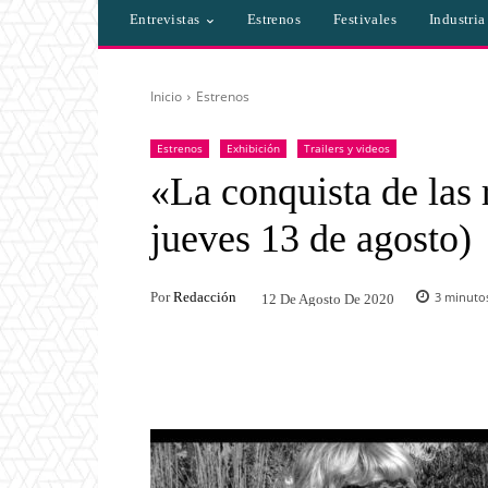
Entrevistas
Estrenos
Festivales
Industri
Inicio
Estrenos
Estrenos
Exhibición
Trailers y videos
«La conquista de las 
jueves 13 de agosto)
Por
Redacción
3
minutos
12 De Agosto De 2020
Facebook
Twitter