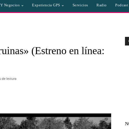
a Y Negocios
Experiencia GPS
Servicios
Radio
Podcast
ruinas» (Estreno en línea:
 de lectura
WhatsApp
Linkedin
Email
N