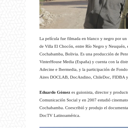
La película fue filmada en blanco y negro por un
de Villa El Chocón, entre Río Negro y Neuquén, 
Cochabamba, Bolivia. Es una producción de Pensi
VinterHouse Media (España) y cuenta con la dist
Adecine e Ibermedia, y la participación de Fond
Aires DOCLAB, DocAndino, ChileDoc, FIDBA y L
Eduardo Gómez
es guionista, director y produc
Comunicación Social y en 2007 estudió cinematogr
Cochabamba. Coescribió y produjo el document
DocTV Latinoamérica.