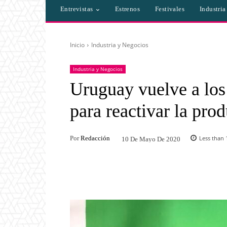
Entrevistas
Estrenos
Festivales
Industri
Inicio
Industria y Negocios
Industria y Negocios
Uruguay vuelve a los 
para reactivar la pro
Por
Redacción
Less than 
10 De Mayo De 2020
Facebook
Twitter