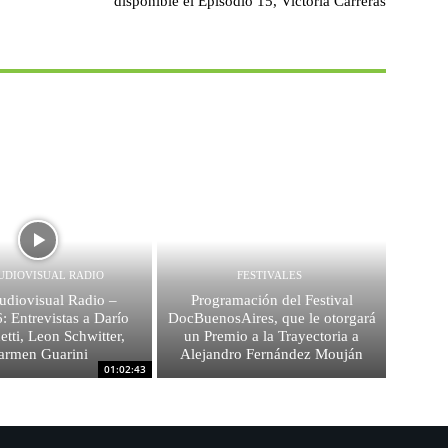
disponible el Episodio 15, Victoria Carreras
UDIOVISUAL RADIO
FESTIVALES
diovisual Radio –
Programación del Festival
: Entrevistas a Darío
DocBuenosAires, que le otorgará
etti, Leon Schwitter,
un Premio a la Trayectoria a
armen Guarini
Alejandro Fernández Mouján
01:02:43