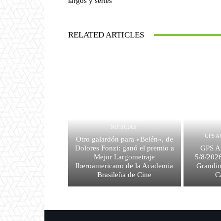
largos y series
RELATED ARTICLES
NOTICIAS
GPS A
Otro galardón para «Belén», de
Dolores Fonzi: ganó el premio a
GPS Au
Mejor Largometraje
5/8/2026
Iberoamericano de la Academia
Grandin
Brasileña de Cine
C