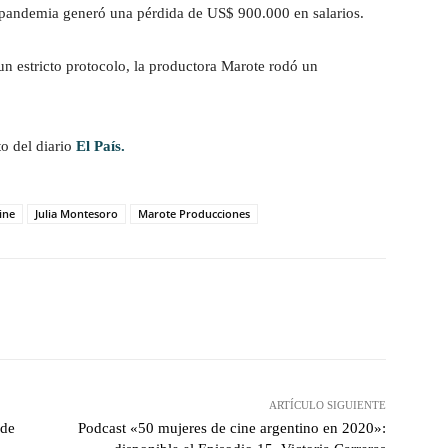
a pandemia generó una pérdida de US$ 900.000 en salarios.
un estricto protocolo, la productora Marote rodó un
o del diario
El País.
ine
Julia Montesoro
Marote Producciones
witter
WhatsApp
Linkedin
Email
ARTÍCULO SIGUIENTE
 de
Podcast «50 mujeres de cine argentino en 2020»: