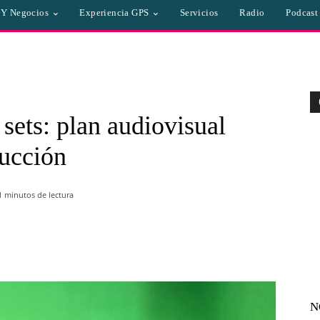
a Y Negocios
Experiencia GPS
Servicios
Radio
Podcast
sets: plan audiovisual
ducción
1
minutos de lectura
WhatsApp
Linkedin
Email
N