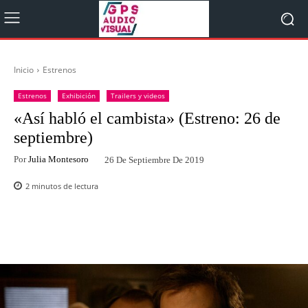
Inicio
Estrenos
Estrenos
Exhibición
Trailers y videos
«Así habló el cambista» (Estreno: 26 de
septiembre)
Por
Julia Montesoro
26 De Septiembre De 2019
2
minutos de lectura
Facebook
Twitter
WhatsApp