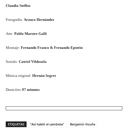
Claudia Steffen
Fotografía:
Arauco Hernández
Arte:
Pablo Maestre Galli
Montaje:
Fernando Franco & Fernando Epstein
Sonido:
Catriel Vildosola
Música original:
Hernán Segret
Duración
: 97 minutos
ETIQUETAS
"Así habló el cambista"
Benjamín Vicuña