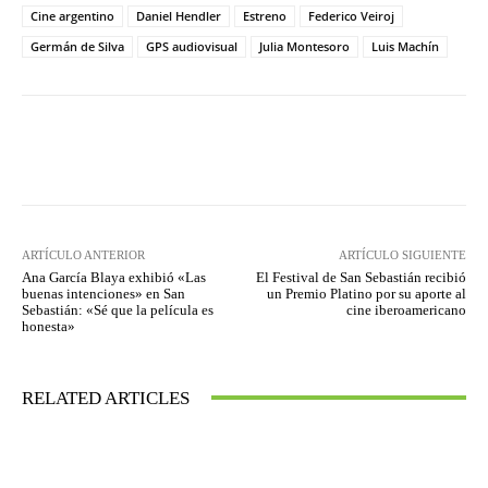
Cine argentino
Daniel Hendler
Estreno
Federico Veiroj
Germán de Silva
GPS audiovisual
Julia Montesoro
Luis Machín
Facebook
Twitter
WhatsApp
ARTÍCULO ANTERIOR
ARTÍCULO SIGUIENTE
Ana García Blaya exhibió «Las
El Festival de San Sebastián recibió
buenas intenciones» en San
un Premio Platino por su aporte al
Sebastián: «Sé que la película es
cine iberoamericano
honesta»
RELATED ARTICLES