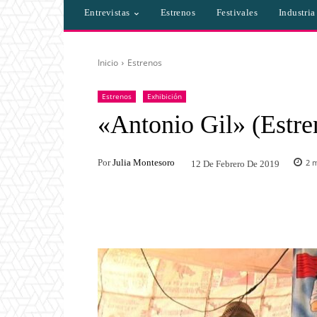
Entrevistas
Estrenos
Festivales
Industri
Inicio
Estrenos
Estrenos
Exhibición
«Antonio Gil» (Estre
Por
Julia Montesoro
2
m
12 De Febrero De 2019
Facebook
Twitter