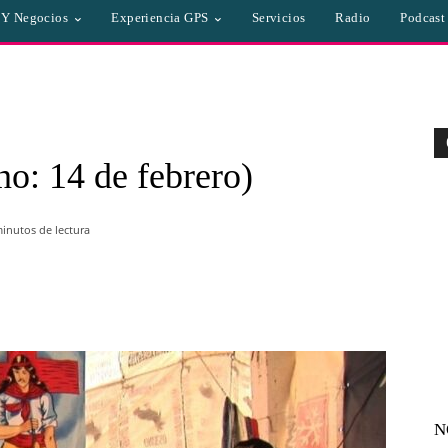
a Y Negocios
Experiencia GPS
Servicios
Radio
Podcast
no: 14 de febrero)
inutos de lectura
WhatsApp
Linkedin
Email
N