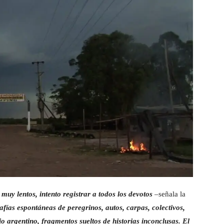
muy lentos, intento registrar a todos los devotos
–señala la
afías espontáneas de peregrinos, autos, carpas, colectivos,
o argentino, fragmentos sueltos de historias inconclusas. El