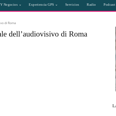
a Y Negocios
Experiencia GPS
Servicios
Radio
Podcast
ivo di Roma
le dell’audiovisivo di Roma
L