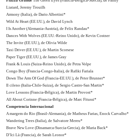
Piazza Grande
The Green Eyes (Francia-Bélgica-Suecia), de Fanny
Liatard, Jeremy Trouilh
Armony (Italia), de Dario Albertini*
Wild At Heart (EE.UU.), de David Lynch
I Is Another (Alemania-Austria), de Felix Randau*
Dances With Wolves (EE.UU.-Reino Unido), de Kevin Costner
The Invite (EE.UU.), de Olivia Wilde
Taxi Driver (EE.UU.), de Martin Scorsese
Paper Tiger (EE.UU.), de James Gray
Frank & Louis (Suiza-Reino Unido), de Petra Volpe
Congo Boy (Francia-Congo-Italia), de Rafiki Fariala
Down The Arm Of God (Francia-EE.UU.), de Peter Brunner*
Il cileno (Italia-Chile-Suiza), de Sergio Castro-San Martin*
Love Lessons (Francia-Bélgica), de Martin Provost*
All About Corinne (Francia-Bélgica), de Marc Fitussi*
Competencia Internacional
A margem do Rio (Brasil-Alemania), de Matheus Farias, Enock Carvalho*
Wandering Trees (Italia), de Salvatore Mereu*
Brave New Love (Dinamarca-Suecia-Grecia), de Maria Back*
D’Ici Là (Francia), de Sarah Leonor*