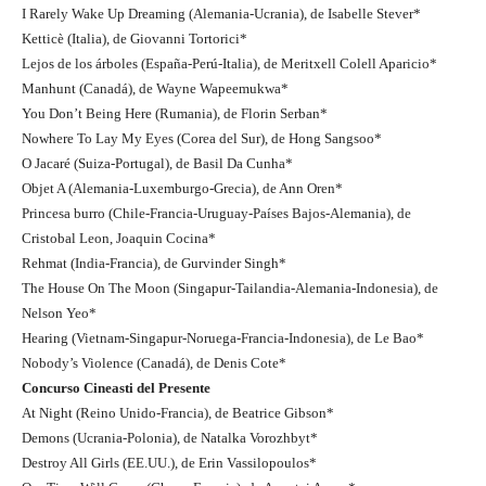
I Rarely Wake Up Dreaming (Alemania-Ucrania), de Isabelle Stever*
Ketticè (Italia), de Giovanni Tortorici*
Lejos de los árboles (España-Perú-Italia), de Meritxell Colell Aparicio*
Manhunt (Canadá), de Wayne Wapeemukwa*
You Don’t Being Here (Rumania), de Florin Serban*
Nowhere To Lay My Eyes (Corea del Sur), de Hong Sangsoo*
O Jacaré (Suiza-Portugal), de Basil Da Cunha*
Objet A (Alemania-Luxemburgo-Grecia), de Ann Oren*
Princesa burro (Chile-Francia-Uruguay-Países Bajos-Alemania), de
Cristobal Leon, Joaquin Cocina*
Rehmat (India-Francia), de Gurvinder Singh*
The House On The Moon (Singapur-Tailandia-Alemania-Indonesia), de
Nelson Yeo*
Hearing (Vietnam-Singapur-Noruega-Francia-Indonesia), de Le Bao*
Nobody’s Violence (Canadá), de Denis Cote*
Concurso Cineasti del Presente
At Night (Reino Unido-Francia), de Beatrice Gibson*
Demons (Ucrania-Polonia), de Natalka Vorozhbyt*
Destroy All Girls (EE.UU.), de Erin Vassilopoulos*