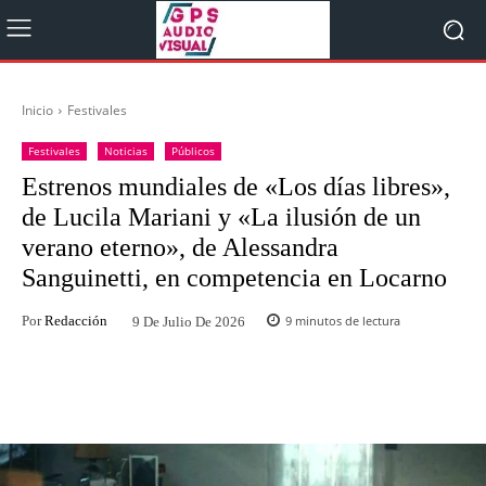
Inicio
Festivales
Festivales
Noticias
Públicos
Estrenos mundiales de «Los días libres»,
de Lucila Mariani y «La ilusión de un
verano eterno», de Alessandra
Sanguinetti, en competencia en Locarno
Por
Redacción
9
minutos de lectura
9 De Julio De 2026
Facebook
Twitter
WhatsApp