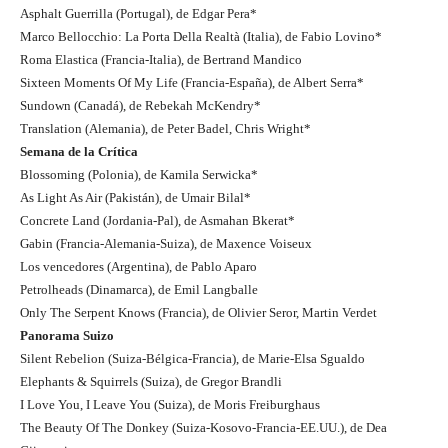
Asphalt Guerrilla (Portugal), de Edgar Pera*
Marco Bellocchio: La Porta Della Realtà (Italia), de Fabio Lovino*
Roma Elastica (Francia-Italia), de Bertrand Mandico
Sixteen Moments Of My Life (Francia-España), de Albert Serra*
Sundown (Canadá), de Rebekah McKendry*
Translation (Alemania), de Peter Badel, Chris Wright*
Semana de la Crítica
Blossoming (Polonia), de Kamila Serwicka*
As Light As Air (Pakistán), de Umair Bilal*
Concrete Land (Jordania-Pal), de Asmahan Bkerat*
Gabin (Francia-Alemania-Suiza), de Maxence Voiseux
Los vencedores (Argentina), de Pablo Aparo
Petrolheads (Dinamarca), de Emil Langballe
Only The Serpent Knows (Francia), de Olivier Seror, Martin Verdet
Panorama Suizo
Silent Rebelion (Suiza-Bélgica-Francia), de Marie-Elsa Sgualdo
Elephants & Squirrels (Suiza), de Gregor Brandli
I Love You, I Leave You (Suiza), de Moris Freiburghaus
The Beauty Of The Donkey (Suiza-Kosovo-Francia-EE.UU.), de Dea