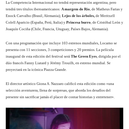
La Competencia Internacional no tendrá representación argentina, pero
tendrá tres títulos iberoamericanos:
A margem do Rio
, de Matheus Farias y
Enock Carvalho (Brasil, Alemania);
Lejos de los árboles,
de Meritxell
Colell Aparicio (España, Perú, Italia) y
Princesa burro
, de Cristóbal León y
Joaquín Cociña (Chile, Francia, Uruguay, Países Bajos, Alemania).
Con una programación que incluye 103 estrenos mundiales, Locarno se
presenta con 11 secciones, 3 competiciones y 20 premios. La película
inaugural de esta edición del festival será
The Green Eyes
, dirigida por el
dúo francés Fanny Liatard y Jérémy Trouilh, en estreno mundial. Se
proyectará en la icónica Piazza Grande.
El director artístico Giona A. Nazzaro calificó esta edición como «una
selección aventurera, llena de sorpresas, que aborda los desafíos del
presente sin sacrificar jamás el placer de contar historias y entretener».