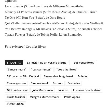
Gjinovci
Las corrientes (Suiza-Argentina), de Milagros Mumenthaler
Memory Of Princess Mumbi (Suiza-Kenia-Arabia), de Damien Hauser
No One Will Hurt You (Suiza), de Dino Hodic
Qui VItalia Encore (Suiza-Francia-Pal-Reino Unido), de Nicolas Wadimoff
You Believe In Angels, Mr Drowak? (Alemania-Suiza), de Nicolas Steiner
Tristan Forever (Suiza), de Tobias Nolle, Loran Bonnardot
Foto principal: Los días libres
ETIQUETAS
"La ilusión de un verano eterno"
"Los vencedores"
"Sangre negra"
"Las corrientes"
"Los días libres"
79º Locarno Film Festival
Alessandra Sanguinetti
Boletín
Cine argentino
Cine nacional
Estreno
Festivales
GPS audiovisual
Julia Montesoro
Locarno
Locarno Film Festival
Lucila Mariani
Milagros Mumenthaler
Pablo Aparo
Pierre Chenal