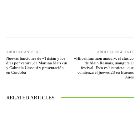
Facebook
Twitter
WhatsApp
ARTÍCULO ANTERIOR
ARTÍCULO SIGUIENTE
Nuevas funciones de «Tristán y los
«Hiroshima mon amour», el clásico
días por venir», de Martina Matzkin
de Alain Resnais, inaugura el
y Gabriela Uassouf y presentación
festival ¡Esto es historieta!, que
en Córdoba
comienza el jueves 23 en Buenos
Aires
RELATED ARTICLES