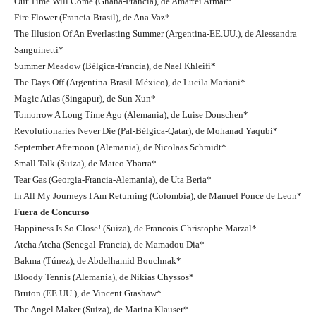
Our Time Will Come (Ghana-Francia), de Amartei Armar*
Fire Flower (Francia-Brasil), de Ana Vaz*
The Illusion Of An Everlasting Summer (Argentina-EE.UU.), de Alessandra
Sanguinetti*
Summer Meadow (Bélgica-Francia), de Nael Khleifi*
The Days Off (Argentina-Brasil-México), de Lucila Mariani*
Magic Atlas (Singapur), de Sun Xun*
Tomorrow A Long Time Ago (Alemania), de Luise Donschen*
Revolutionaries Never Die (Pal-Bélgica-Qatar), de Mohanad Yaqubi*
September Afternoon (Alemania), de Nicolaas Schmidt*
Small Talk (Suiza), de Mateo Ybarra*
Tear Gas (Georgia-Francia-Alemania), de Uta Beria*
In All My Journeys I Am Returning (Colombia), de Manuel Ponce de Leon*
Fuera de Concurso
Happiness Is So Close! (Suiza), de Francois-Christophe Marzal*
Atcha Atcha (Senegal-Francia), de Mamadou Dia*
Bakma (Túnez), de Abdelhamid Bouchnak*
Bloody Tennis (Alemania), de Nikias Chyssos*
Bruton (EE.UU.), de Vincent Grashaw*
The Angel Maker (Suiza), de Marina Klauser*