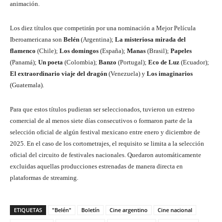
animación.
Los diez títulos que competirán por una nominación a Mejor Película
Iberoamericana son
Belén
(Argentina);
La misteriosa mirada del
flamenco
(Chile);
Los domingos
(España);
Manas
(Brasil);
Papeles
(Panamá);
Un poeta
(Colombia);
Banzo
(Portugal);
Eco de Luz
(Ecuador);
El extraordinario viaje del dragón
(Venezuela) y
Los imaginarios
(Guatemala).
Para que estos títulos pudieran ser seleccionados, tuvieron un estreno
comercial de al menos siete días consecutivos o formaron parte de la
selección oficial de algún festival mexicano entre enero y diciembre de
2025. En el caso de los cortometrajes, el requisito se limita a la selección
oficial del circuito de festivales nacionales. Quedaron automáticamente
excluidas aquellas producciones estrenadas de manera directa en
plataformas de streaming.
ETIQUETAS
"Belén"
Boletín
Cine argentino
Cine nacional