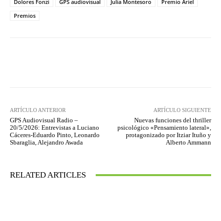
Dolores Fonzi
GPS audiovisual
Julia Montesoro
Premio Ariel
Premios
Facebook
Twitter
WhatsApp
ARTÍCULO ANTERIOR
ARTÍCULO SIGUIENTE
GPS Audiovisual Radio –
Nuevas funciones del thriller
20/5/2026: Entrevistas a Luciano
psicológico «Pensamiento lateral»,
Cáceres-Eduardo Pinto, Leonardo
protagonizado por Itziar Ituño y
Sbaraglia, Alejandro Awada
Alberto Ammann
RELATED ARTICLES