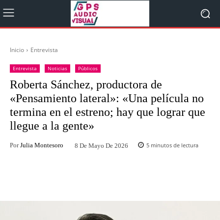
Inicio
Entrevista
Entrevista
Noticias
Públicos
Roberta Sánchez, productora de
«Pensamiento lateral»: «Una película no
termina en el estreno; hay que lograr que
llegue a la gente»
Por
Julia Montesoro
5
minutos de lectura
8 De Mayo De 2026
Facebook
Twitter
WhatsApp