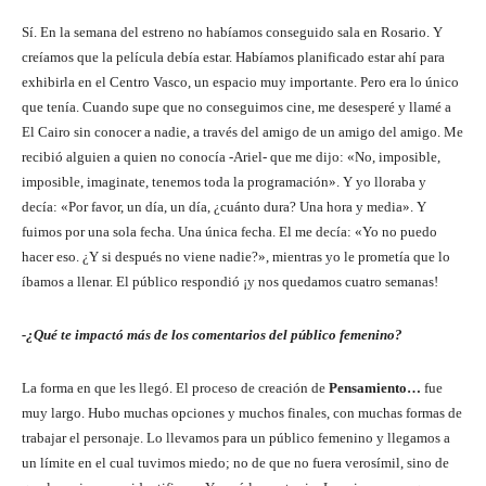
Sí. En la semana del estreno no habíamos conseguido sala en Rosario. Y
creíamos que la película debía estar. Habíamos planificado estar ahí para
exhibirla en el Centro Vasco, un espacio muy importante. Pero era lo único
que tenía. Cuando supe que no conseguimos cine, me desesperé y llamé a
El Cairo sin conocer a nadie, a través del amigo de un amigo del amigo. Me
recibió alguien a quien no conocía -Ariel- que me dijo: «No, imposible,
imposible, imaginate, tenemos toda la programación». Y yo lloraba y
decía: «Por favor, un día, un día, ¿cuánto dura? Una hora y media». Y
fuimos por una sola fecha. Una única fecha. El me decía: «Yo no puedo
hacer eso. ¿Y si después no viene nadie?», mientras yo le prometía que lo
íbamos a llenar. El público respondió ¡y nos quedamos cuatro semanas!
-¿Qué te impactó más de los comentarios del público femenino?
La forma en que les llegó. El proceso de creación de
Pensamiento…
fue
muy largo. Hubo muchas opciones y muchos finales, con muchas formas de
trabajar el personaje. Lo llevamos para un público femenino y llegamos a
un límite en el cual tuvimos miedo; no de que no fuera verosímil, sino de