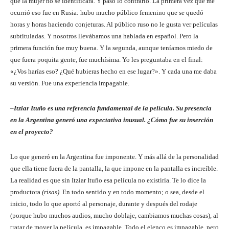
que la mujer no se identificara. Y pasó lo contrario. La primera vez que me
ocurrió eso fue en Rusia: hubo mucho público femenino que se quedó
horas y horas haciendo conjeturas. Al público ruso no le gusta ver películas
subtituladas. Y nosotros llevábamos una hablada en español. Pero la
primera función fue muy buena. Y la segunda, aunque teníamos miedo de
que fuera poquita gente, fue muchísima. Yo les preguntaba en el final:
«¿Vos harías eso? ¿Qué hubieras hecho en ese lugar?». Y cada una me daba
su versión. Fue una experiencia impagable.
–
Itziar Ituño es una referencia fundamental de la película. Su presencia
en la Argentina generó una expectativa inusual. ¿Cómo fue su inserción
en el proyecto?
Lo que generó en la Argentina fue imponente. Y más allá de la personalidad
que ella tiene fuera de la pantalla, la que impone en la pantalla es increíble.
La realidad es que sin Itziar Ituño esa película no existiría. Te lo dice la
productora
(risas).
En todo sentido y en todo momento; o sea, desde el
inicio, todo lo que aportó al personaje, durante y después del rodaje
(porque hubo muchos audios, mucho doblaje, cambiamos muchas cosas), al
tratar de mover la película, es impagable. Todo el elenco es impagable, pero