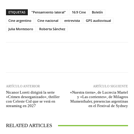
ETIQUETAS
"Pensamiento lateral"
16:9 Cine
Boletín
Cine argentino
Cine nacional
entrevista
GPS audiovisual
Julia Montesoro
Roberta Sánchez
Facebook
Twitter
WhatsApp
ARTÍCULO ANTERIOR
ARTÍCULO SIGUIENTE
Nicanor Loreti dirigirá la serie
«Nuestra tierra», de Lucrecia Martel
«Crimen desorganizado», thriller
y «Las corrientes», de Milagros
con Celeste Cid que se verá en
Mumenthaler, presencias argentinas
streaming en 2027
en el Festival de Sydney
RELATED ARTICLES